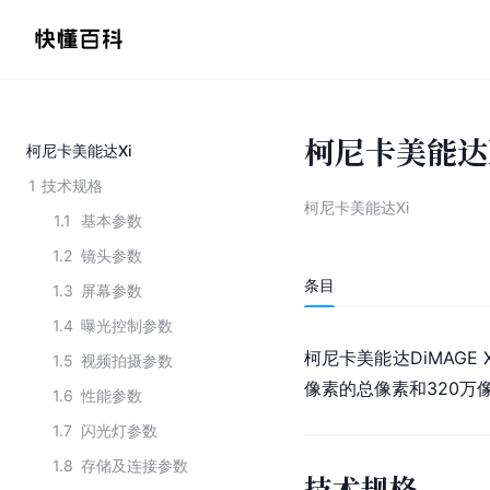
柯尼卡美能达
柯尼卡美能达Xi
1
技术规格
柯尼卡美能达Xi
1.1
基本参数
1.2
镜头参数
条目
1.3
屏幕参数
1.4
曝光控制参数
柯尼卡美能达DiMAGE
1.5
视频拍摄参数
像素的总像素和320万
1.6
性能参数
1.7
闪光灯参数
1.8
存储及连接参数
技术规格