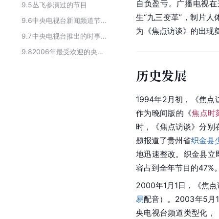
自负盈亏。广播电视在
9.5
丛飞参演过的节目
生“九三变革”，制片
9.6
中央电视台新闻频道节目
为《焦点访谈》的出现
9.7
中央电视台推出的时事谈话评论类节目
9.8
2006年最受欢迎的央视十佳栏目
历史发展
1994年2月初，《焦
作为晚间版的《
焦点时
时，《焦点访谈》分别
题报道了贵州省
织金县
地迅速整改。织金县立
容占到全年节目的47%。
2000年1月1日，《
易
配音）。2003年5月
央电视台频道类型化，