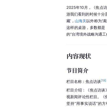
2025年10月，《焦点
游我们看到的时候十分震
藏’，
山海关
以外称为‘
这样的桌游，多数都是
的“台湾境外战略沟通工
内容现状
节目简介
[
19
]
栏目名称：焦点访谈
栏目介绍：《焦点访谈》
视新闻评论性栏目。《
坚持“用事实说话”的