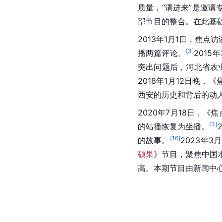
质量，“请进来”是邀
部节目的整合。在此基
2013年1月1日，焦
[
3
]
播两篇评论。
201
突出问题后，河北省农
2018年1月12日晚，
西安的历史和背后的动
2020年7月18日，
[
3
]
的站播恢复为坐播。
[
16
]
的故事。
2023年
硕果
》节目，聚焦中国
高。本期节目由新闻中