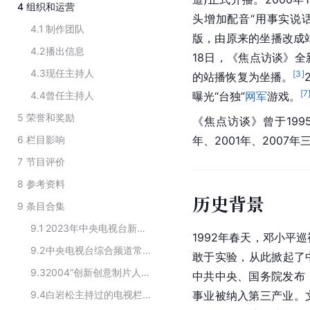
4
组织和运营
头增加配音“用事实说
4.1
制作团队
版，由原来的坐播改成站
4.2
播出信息
18日，《焦点访谈》全
4.3
现任主持人
[
3
]
的站播恢复为坐播。
[
7
4.4
曾任主持人
曝光“台独”
网军
游戏。
5
荣誉和奖励
《焦点访谈》曾于1995
6
栏目影响
年、2001年、2007年
7
节目评价
8
参考资料
历史背景
9
条目合集
9.1
2023年中央电视台新闻频道CCTV-13在播新闻节目
1992年春天，邓小平
9.2
中央电视台综合频道常播节目
敢于实验，从此掀起了
9.3
2004“创新创意制片人”电视百佳栏目名单
中共中央、国务院发布
9.4
白岩松主持过的电视栏目
事业被纳入第三产业。