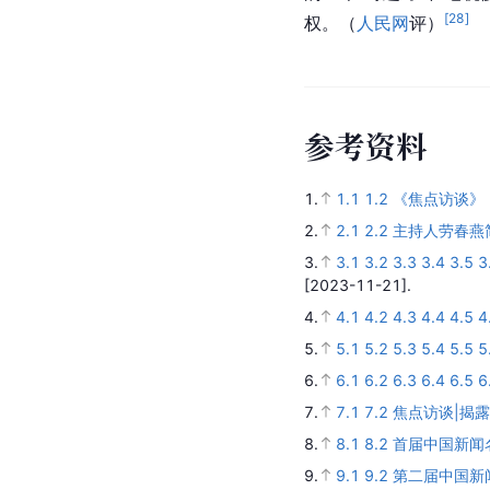
[
28
]
权。（
人民网
评）
参
考
资
料
1.
1.1
1.2
《焦点访谈》 
2.
2.1
2.2
主持人劳春燕
3.
3.1
3.2
3.3
3.4
3.5
3
[2023-11-21].
4.
4.1
4.2
4.3
4.4
4.5
4
5.
5.1
5.2
5.3
5.4
5.5
5
6.
6.1
6.2
6.3
6.4
6.5
6
7.
7.1
7.2
焦点访谈|揭露
8.
8.1
8.2
首届中国新闻
9.
9.1
9.2
第二届中国新