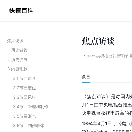
焦点访谈
焦点访谈
1
历史背景
1994年央视推出的新闻节
2
历史发展
3
内容现状
条目
3.1
节目简介
3.2
节目定位
《焦点访谈》是对国内外
3.3
节目风格
月1日由中央电视台推出
3.4
节目管理和制作
央电视台收视率最高的
3.5
节目形态
1994年4月1日，《
3.6
节目制作群体
道)正式开播。2000