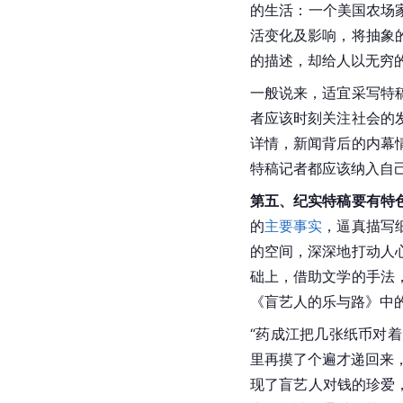
的生活：一个
美国
农场
活变化及影响，将抽象
的描述，却给人以无穷
一般说来，适宜采写特
者应该时刻关注社会的
详情，新闻背后的内幕
特稿记者都应该纳入自
第五、纪实特稿要有特
的
主要事实
，逼真描写
的空间，深深地打动人
础上，借助文学的手法
《盲艺人的乐与路》中
“药成江把几张纸币对着
里再摸了个遍才递回来
现了盲艺人对钱的珍爱