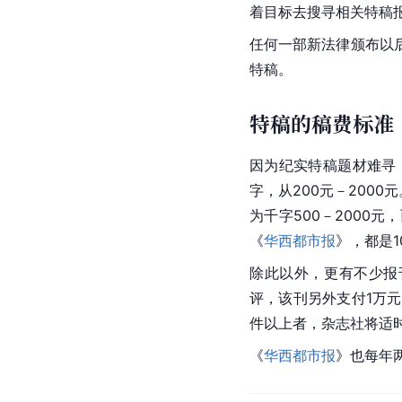
着目标去搜寻相关特稿
任何一部新法律颁布以
特稿。
特稿的稿费标准
因为纪实特稿题材难寻
字，从200元－200
为千字500－2000
《
华西都市报
》，都是1
除此以外，更有不少报
评，该刊另外支付1万
件以上者，杂志社将适
《
华西都市报
》也每年