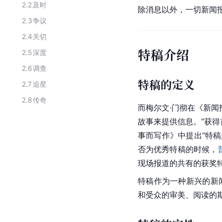
2.2
及时
除消息以外，一切新闻
2.3
争议
2.4
关切
特稿介绍
2.5
深度
2.6
调查
特稿的定义
2.7
追星
2.8
传奇
而梅尔文·门彻在《新闻
故事来提供信息。”获得
事而写作》中提出“特稿
否为优秀特稿的时候，
现场报道的共有的获奖
特稿作为一种新兴的新
和受众的审美、阅读的