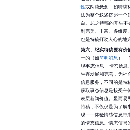
性
或阅读悬念。如特稿
法为整个叙述搭起一个
白。总之特稿的开头不
到完美、丰富、多维度
也是特稿打动人心的地
第六、纪实特稿要有价
一的（如
简明消息
），
现事态信息、情态信息
生存发展和完善，为社
信息服务，不同的是特
获取事态信息是接受主
表层新闻价值。显而易
特稿，不仅仅是为了解
现——体验情感信息带
的情态信息。情态信息