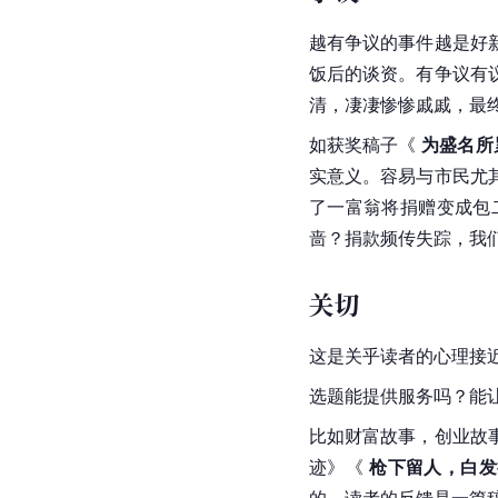
越有争议的事件越是好
饭后的谈资。有争议有
清，凄凄惨惨戚戚，最
如获奖稿子《 
为盛名所
实意义。容易与市民尤
了一富翁将捐赠变成包
啬？捐款频传失踪，我
关切
这是关乎读者的心理接
选题能提供服务吗？能
比如财富故事，创业故
迹》《 
枪下留人，白发