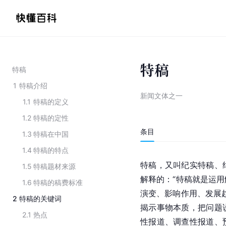
特稿
特稿
1
特稿介绍
新闻文体之一
1.1
特稿的定义
1.2
特稿的定性
条目
1.3
特稿在中国
1.4
特稿的特点
特稿，又叫纪实特稿、
1.5
特稿题材来源
解释的：“特稿就是运
1.6
特稿的稿费标准
演变、影响作用、发展
2
特稿的关键词
揭示事物本质，把问题
2.1
热点
性报道、调查性报道、