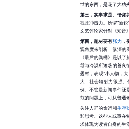
世的东西，是花了大功
第三，实事求是、恰如
视觉冲击力。所谓“新锐
文艺评论家针对《知音
第四，题材要有
张力
，
观角度来剖析，纵深的
《最后的粪桶》是以了
嚣与冷漠所遮蔽的善良
题材，表现“小人物，
大，社会辐射力很强。
例。不管是新闻事件还
范的问题上，可从普通
关注人群的命运和
生存
和思考。这些人或事在
求体现为读者自身的生