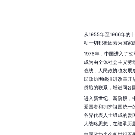
从1955年至1966
动一切积极因素为国家
1978年，中国进入
成为由全体
社会主义
劳
战线，人民政协也发展
民政协围绕推进改革开
侨胞的联系，增进同各
进入新世纪、新阶段，
爱国者和拥护祖国统一
各界代表人士组成的爱
大战略思想，在继承历
中国政协半个多世纪不