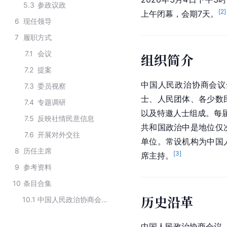
5.3
参政议政
[
2
]
上午闭幕，会期7天。
6
现任领导
7
履职方式
7.1
会议
组织简介
7.2
提案
中国人民政治协商会议
7.3
委员视察
士、人民团体、各少数
7.4
专题调研
以及特邀人士组成。每
7.5
反映社情民意信息
共和国政治中是地位仅
7.6
开展对外交往
单位。常设机构为中国
8
历任主席
[
3
]
席主持。
9
参考资料
10
条目合集
历史沿革
10.1
中国人民政治协商会议第十四届全国委员会对外友好界委员
中国人民政治协商会议（