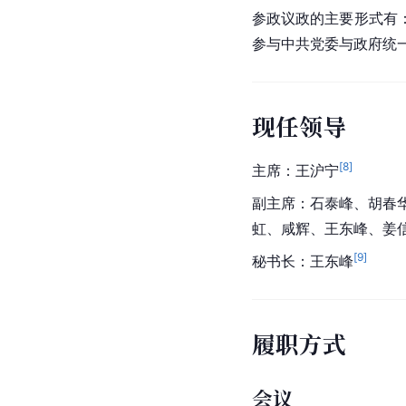
参政议政的主要形式有
参与中共党委与政府统
现任领导
[
8
]
主席：
王沪宁
副主席：石泰峰、胡春
虹、咸辉、王东峰、姜
[
9
]
秘书长：王东峰
履职方式
会议