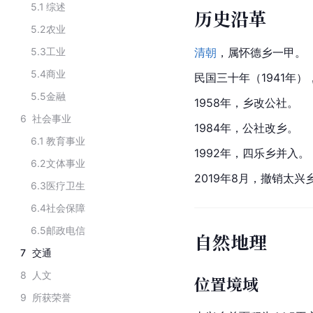
5.1
综述
历史沿革
5.2
农业
5.3
工业
清朝
，属怀德乡一甲。
5.4
商业
民国三十年（1941年
5.5
金融
1958年，乡改公社。
6
社会事业
1984年，公社改乡。
6.1
教育事业
1992年，四乐乡并入。
6.2
文体事业
2019年8月，撤销太
6.3
医疗卫生
6.4
社会保障
6.5
邮政电信
自然地理
7
交通
8
人文
位置境域
9
所获荣誉