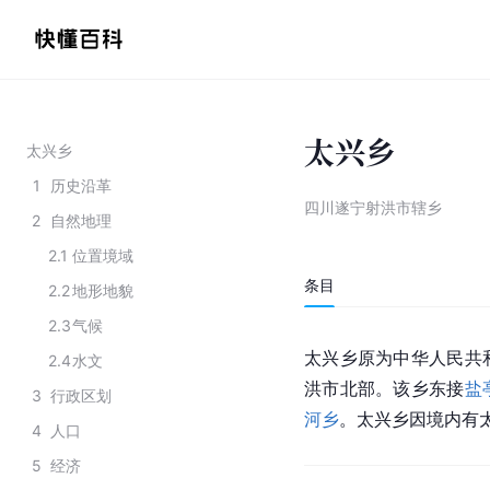
太兴乡
太兴乡
1
历史沿革
四川遂宁射洪市辖乡
2
自然地理
2.1
位置境域
条目
2.2
地形地貌
2.3
气候
太兴乡原为中华人民共
2.4
水文
洪市北部。该乡东接
盐
3
行政区划
河乡
。太兴乡因境内有
4
人口
5
经济