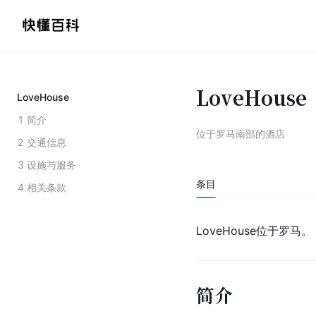
LoveHouse
LoveHouse
1
简介
位于罗马南部的酒店
2
交通信息
3
设施与服务
条目
4
相关条款
LoveHouse位于
罗马
。
简介