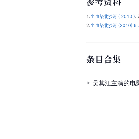
参
考
资
料
1.
血染北沙河 ( 2010 )
.
2.
血染北沙河 (2010) 6 
条
目
合
集
吴其江主演的电