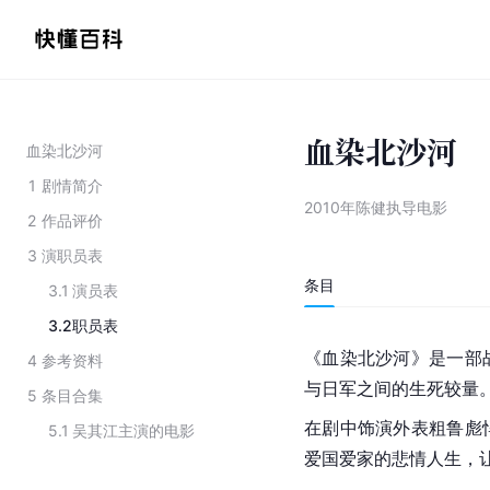
血染北沙河
血染北沙河
1
剧情简介
2010年陈健执导电影
2
作品评价
3
演职员表
条目
3.1
演员表
3.2
职员表
《血染北沙河》是一部
4
参考资料
与日军之间的生死较量
5
条目合集
在剧中饰演外表粗鲁彪
5.1
吴其江主演的电影
爱国爱家的悲情人生，