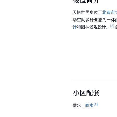
天恒世界集位于
北京市
动空间多种业态为一体
[
2
]
计
和园林景观设计。
小区配套
[
4
]
供水：
商水