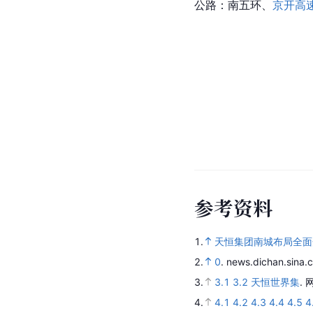
公路：南五环、
京开高
参
考
资
料
1.
天恒集团南城布局全面
2.
0
.
news.dichan.sina.
3.
3.1
3.2
天恒世界集
.
4.
4.1
4.2
4.3
4.4
4.5
4