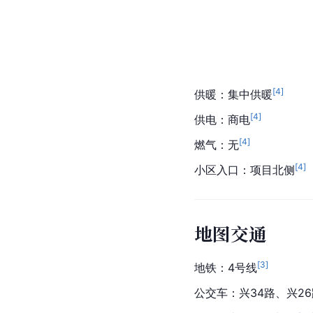
[
4
]
供暖：集中供暖
[
4
]
供电：商电
[
4
]
燃气：无
[
4
]
小区入口：项目北侧
地图交通
[
3
]
地铁：4号线
公交车：兴34路、兴26