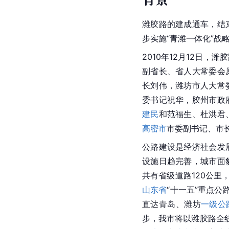
潍胶路的建成通车，结
步实施“青潍一体化”战
2010年12月12日，
副省长、省人大常委会
长刘伟，潍坊市人大常
委书记
祝华
，胶州市政
建民
和
范福生
、杜洪君
高密市
市委副书记、市
公路建设是经济社会发
设施日趋完善，城市面
共有省级道路120公里
山东省
“十一五”重点公
直达青岛、潍坊
一级公
步，我市将以潍胶路全