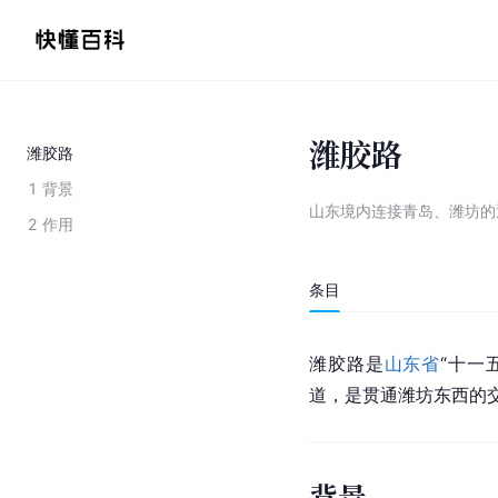
潍胶路
潍胶路
1
背景
山东境内连接青岛、潍坊的
2
作用
条目
潍胶路是
山东省
“十一
道，是贯通
潍
坊东西的
背景