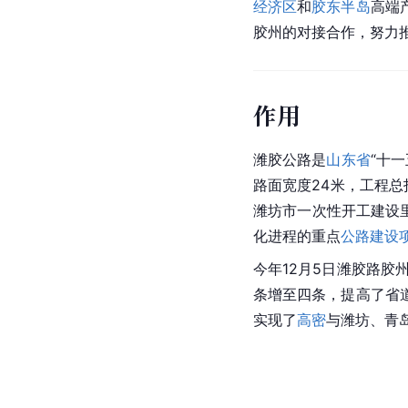
经济区
和
胶东半岛
高端
胶州的对接合作，努力
作用
潍胶公路是
山东省
“十
路面宽度24米，工程总
潍坊市一次性开工建设
化进程的重点
公路建设
今年12月5日潍胶路胶
条增至四条，提高了省
实现了
高密
与潍坊、青