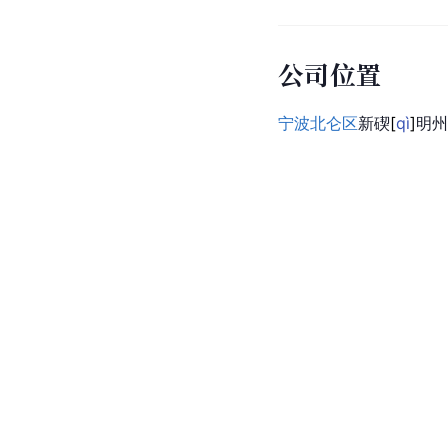
公司位置
宁波北仑区
新
碶
[
qì
]
明州