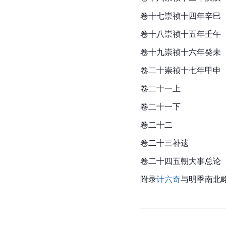
卷十七崇祯十四年
辛巳
卷十八崇祯十五年
壬午
卷十九
崇祯
十六年癸未
卷二十崇祯十七年
甲申
卷二十一上
卷二十一下
卷二十二
卷二十三补遗
卷二十四五朝大事总论
附录
计六奇
与明季南北