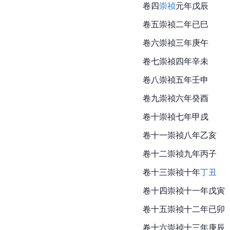
卷四
崇祯
元年
戊辰
卷五崇祯二年已巳
卷六崇祯三年
庚午
卷七崇祯四年
辛未
卷八崇祯五年
壬申
卷九崇祯六年
癸酉
卷十崇祯七年
甲戌
卷十一崇祯八年
乙亥
卷十二崇祯九年
丙子
卷十三崇祯十年
丁丑
卷十四崇祯十一年
戊寅
卷十五崇祯十二年已卯
卷十六崇祯十三年
庚辰