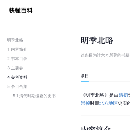
明季北略
明季北略
1
内容简介
该条目为
计六奇所著的书籍
2
书本目录
3
主要卷
条目
4
参考资料
5
条目合集
《明季北略》是由
清初
5.1
清代时期编纂的史书
崇祯
时期
北方地区
史实
内容简介