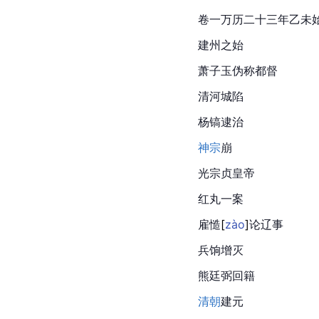
卷一万历二十三年
乙未
建州之始
萧子玉伪称都督
清河城陷
杨镐逮治
神宗
崩
光宗贞皇帝
红丸一案
雇
慥
[
zào
]
论辽事
兵饷增灭
熊廷弼回籍
清朝
建元