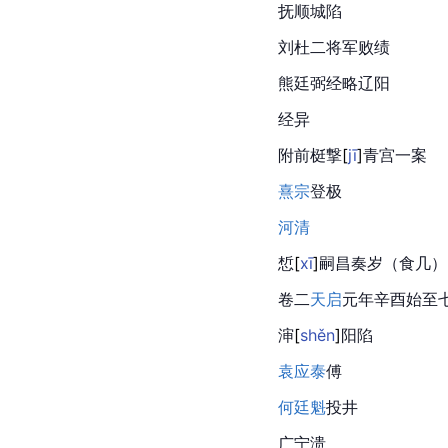
抚顺城陷
刘杜二将军败绩
熊廷弼经略辽阳
经异
附前梃
撃
[
jī
]
青宫一案
熹宗
登极
河清
惁
[
xī
]
嗣昌奏岁（食几）
卷二
天启
元年
辛酉
始至
渖
[
shěn
]
阳陷
袁应泰
傅
何廷魁
投井
广宁溃