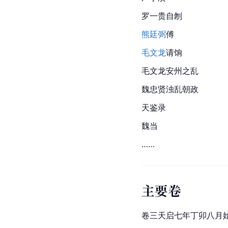
罗一贵自刎
熊廷弼
傅
毛文龙
请饷
毛文龙安州之乱
魏忠贤浊乱朝政
天鉴录
魏当
……
主要卷
卷三天启七年丁卯八月