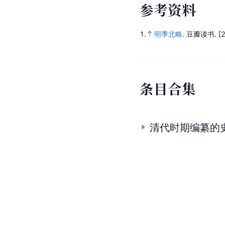
参
考
资
料
1.
明季北略
.
豆瓣读书.
[
条
目
合
集
清代时期编纂的