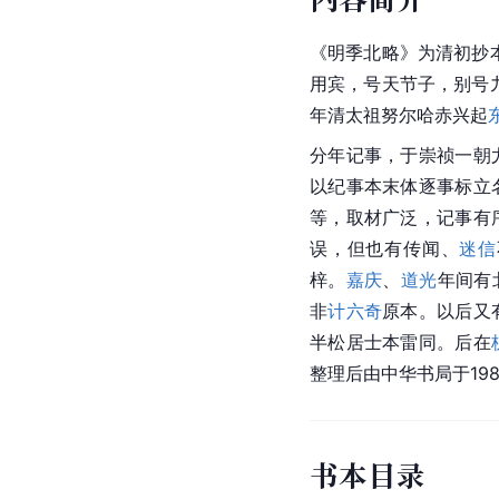
《明季北略》为清初抄本
用宾，号天节子，别号九
年清太祖努尔哈赤兴起
分年记事，于
崇祯
一朝
以纪事本末体逐事标立
等，取材广泛，记事有
误，但也有传闻、
迷信
梓。
嘉庆
、
道光
年间
有
非
计六奇
原本。以后又
半松
居士
本雷同。后在
整理后由中华书局于19
书本目录