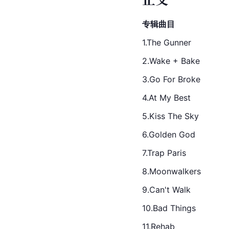
专辑曲目
1.The Gunner
2.Wake + Bake
3.Go For Broke
4
.At
 My Best
5.Kiss The Sky
6.Golden God
7.Trap Paris
8.Moonwalkers
9.Can't Walk
10.Bad Things
11.Rehab