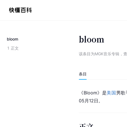
bloom
bloom
1
正文
该条目为
MGK音乐专辑
，
条目
《Bloom》是
美国
男歌
05月12日。
正文