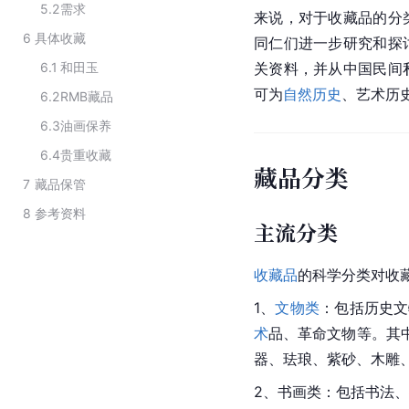
5.2
需求
来说，对于收藏品的分
6
具体收藏
同仁们进一步研究和探
6.1
和田玉
关资料，并从
中国
民间
可为
自然历史
、艺术历
6.2
RMB藏品
6.3
油画保养
6.4
贵重收藏
藏品分类
7
藏品保管
8
参考资料
主流分类
收藏品
的科学分类对收
1、
文物类
：包括历史文
术
品、革命文物等。其
器、珐琅、紫砂、木雕
2、书画类：包括书法