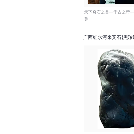
天下奇石之首—千古之帝
尊
广西红水河来宾石(黑珍