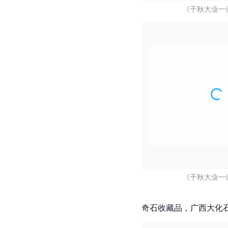
《千秋大业一壶
《千秋大业一壶
奇石收藏品，广西大化石《