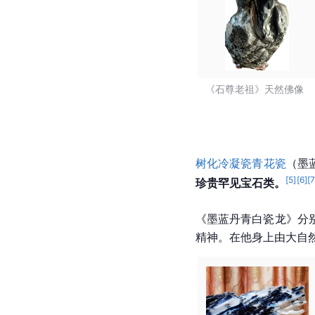
《石尊老祖》天然佛像  
树化冷凝瓷青花瓷
（墨
[
5
]
[
6
]
[
珍贵罕见宝石类。
《墨蓝丹青白瓷龙》分
精神。在他身上由大自