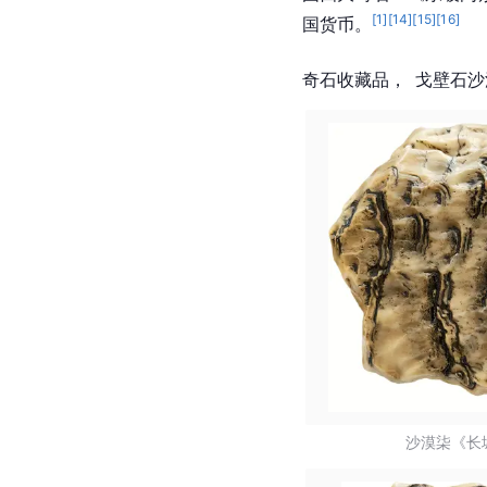
[
1
]
[
14
]
[
15
]
[
16
]
国货币。
奇石收藏品，  戈壁石
沙漠柒《长城