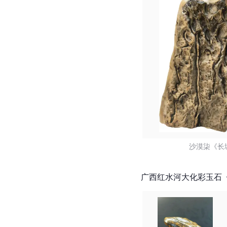
沙漠柒《长城
广西红水河大化彩玉石