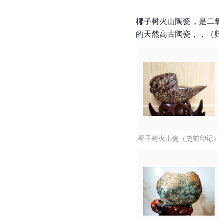
椰子树火山陶瓷，是二
的天然高古陶瓷，，（
椰子树火山瓷（史前印记