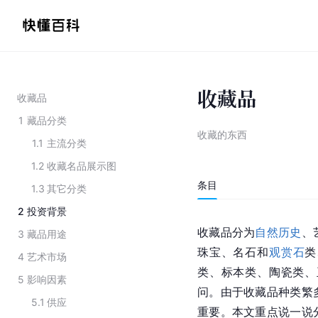
收藏品
收藏品
1
藏品分类
收藏的东西
1.1
主流分类
1.2
收藏名品展示图
条目
1.3
其它分类
2
投资背景
收藏品分为
自然历史
、
3
藏品用途
珠宝、名石和
观赏石
类
4
艺术市场
类、标本类、陶瓷类、
5
影响因素
问。由于收藏品种类繁
5.1
供应
重要。本文重点说一说