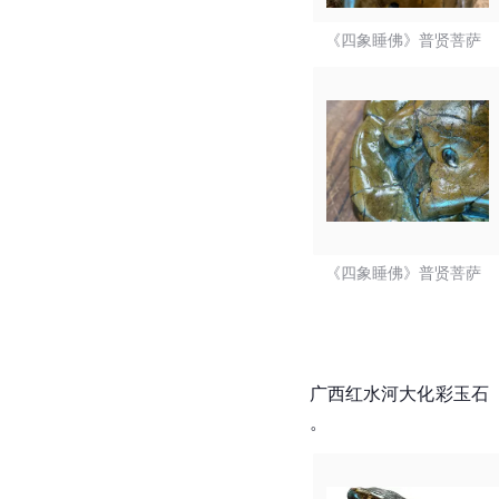
《四象睡佛》普贤菩萨  
《四象睡佛》普贤菩萨  
广西红水河大化彩玉石
。