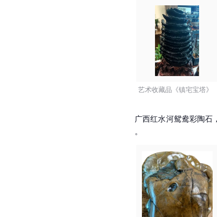
艺术收藏品《镇宅宝塔》  
广西红水河鸳鸯彩陶石
。  