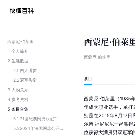
西蒙尼·伯莱
西蒙尼·伯莱里
1
个人简介
西蒙尼·伯莱里
2
生涯数据
2.1
四大满贯
条目
2.2
冠军头衔
3
人物关系
西蒙尼·伯莱里（1985
4
参考资料
年成为职业选手，单打
5
条目合集
别是在2015年8月17
5.1
21世纪澳网男双冠军
尔博·福尼尼尼一起赢得2
5.2
2024年法国网球公开赛男子双打四强
位获得大满贯男双冠军