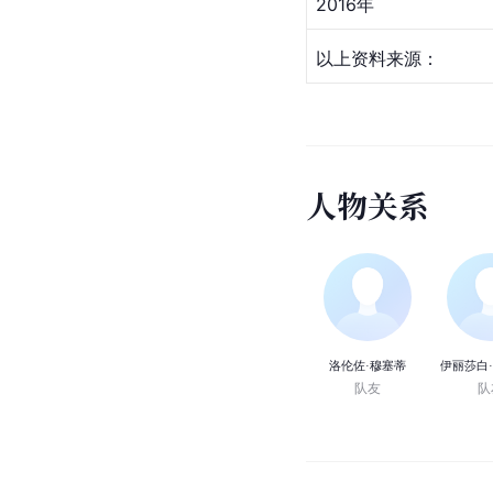
2016年
以上资料来源： 
人
物
关
系
洛伦佐·穆塞蒂
伊丽莎白
队友
队