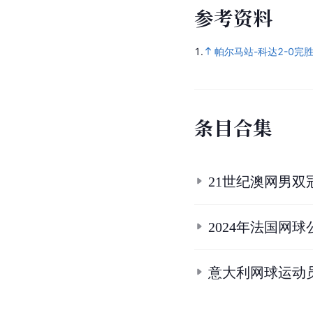
参
考
资
料
1.
帕尔马站-科达2-0完
条
目
合
集
21世纪澳网男双
2024年法国网
意大利网球运动