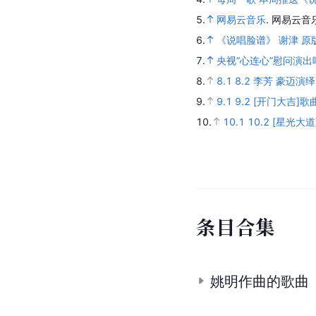
5.
网易云音乐
.
网易云音
6.
《说唱脸谱》 谢津 原版
7.
央视“心连心”慰问演出
8.
8.1
8.2
李芳 豪迈演
9.
9.1
9.2
[开门大吉]歌
10.
10.1
10.2
[星光大道
条
目
合
集
姚明作曲的歌曲