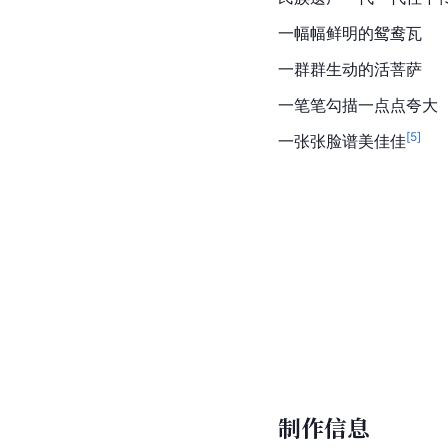
一幅幅鲜明的鸳鸯瓦
一群群生动的活菩萨
一笔笔勾描一点点夸大
[
5
]
一张张脸谱美佳佳
制作信息