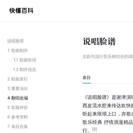
说唱脸谱
说唱脸谱
1
歌曲制作
京剧与流行音乐相结合的戏
1.1
歌曲歌词
1.2
制作信息
条目
2
歌曲发行
3
重要演出
《说唱脸谱》是谢津演
4
翻唱改编
西皮流水腔来传达欢快
5
歌曲评价
听起来琅琅上口，亦歌
6
参考资料
歌乐经典 抒情浪漫精品
7
条目合集
[
3
]
行。