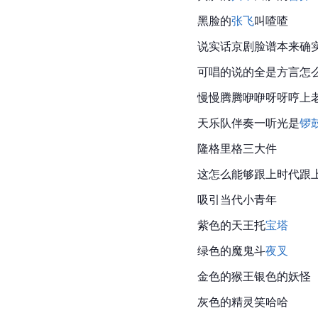
黑脸的
张飞
叫喳喳
说实话京剧脸谱本来确
可唱的说的全是方言怎
慢慢腾腾咿咿呀呀哼上
天乐队伴奏一听光是
锣
隆格里格三大件 
这怎么能够跟上时代跟
吸引当代小青年
紫色的天王托
宝塔
绿色的魔鬼斗
夜叉
金色的猴王银色的妖怪
灰色的精灵笑哈哈