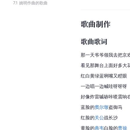
7.1
姚明作曲的歌曲
歌曲制作
歌曲歌词
那一天爷爷领我去把京
看见那舞台上面好多大
红白黄绿蓝咧嘴又瞪眼
一边唱一边喊哇呀呀呀
好像炸雷嘁哧咔喳震响
蓝脸的
窦尔墩
盗御马
红脸的
关公
战长沙
黄脸的
典韦
白脸的
曹操