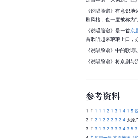
《说唱脸谱》有意识地
剧风格，也一度被称为“
《说唱脸谱》是一首
京
首歌听起来琅琅上口，
《说唱脸谱》中的歌词
《说唱脸谱》将京剧与
参
考
资
料
1.
1.1
1.2
1.3
1.4
1.5
说
2.
2.1
2.2
2.3
2.4
太原
3.
3.1
3.2
3.3
3.4
3.5
3
4.
每周一歌 本周推送《