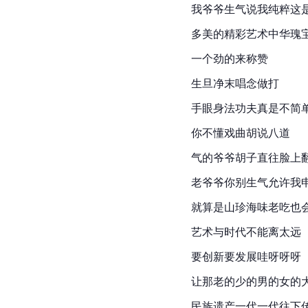
我爷爷生气说我纯粹这
多美的精彩艺术中华瑰
一个劲的来称赞
生旦净末唱念做打
手眼身法功夫真是不简
你不懂戏曲胡说八道
气的爷爷胡子直往脸上
老爷爷你别生气允许我
就算是山珍海味老吃也
艺术与时代不能离太远
要创新要发展哇呀呀呀
让那老的少的男的女的
民族遗产一代一代往下