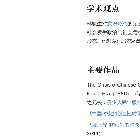
学术观点
林毓生对
意识形态
的定
社会发生政治与社会危
形态。他对意识形态的
主要作品
The Crisis ofChinese C
FourthEra（1986
之元
校，
贵州人民出版
《
中国传统的创造性转
《
殷海光·林毓生书信录
2016）