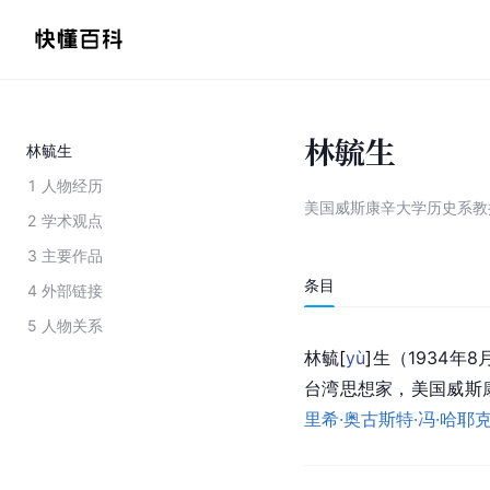
林毓生
林毓生
1
人物经历
美国威斯康辛大学历史系教
2
学术观点
3
主要作品
条目
4
外部链接
5
人物关系
林
毓
[
yù
]
生（1934年8
台湾
思想家，
美国威斯
里希·奥古斯特·冯·哈耶