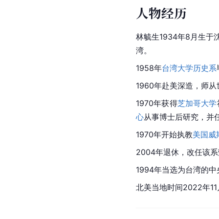
人物经历
林毓生1934年8月生
湾。
1958年
台湾大学历史系
1960年赴美深造，师
1970年获得
芝加哥大学
心
从事
博士后
研究，并
1970年开始执教
美国威
2004年退休，改任该
1994年当选为
台湾
的中
北美当地时间2022年1