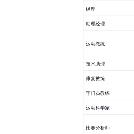
经理
助理经理
运动教练
技术助理
康复教练
守门员教练
运动科学家
比赛分析师