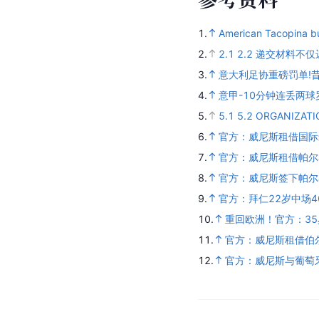
1.
American Tacopina bu
2.
2.1
2.2
递交材料不仅
3.
意大利足协重磅罚单!
4.
意甲-10分钟连丢两球罗
5.
5.1
5.2
ORGANIZATI
6.
官方：威尼斯租借国际
7.
官方：威尼斯租借帕尔
8.
官方：威尼斯签下帕尔
9.
官方：拜仁22岁中场
10.
重回欧洲！官方：35
11.
官方：威尼斯租借伯
12.
官方：威尼斯与葡萄