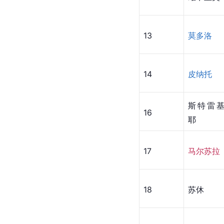
13
莫多洛
14
皮纳托
斯特雷
16
耶
17
马尔苏拉
18
苏休