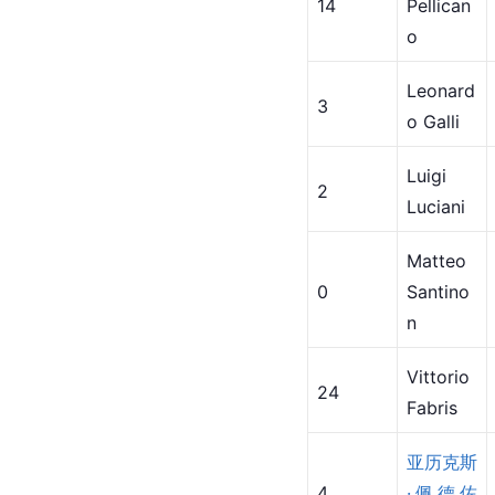
14
Pellican
o
Leonard
3
o Galli
Luigi 
2
Luciani
Matteo 
0
Santino
n
Vittorio 
24
Fabris
亚历克斯
4
·佩德佐