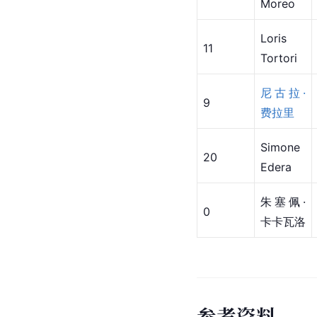
Moreo
Loris 
11
Tortori
尼古拉·
9
费拉里
Simone 
20
Edera
朱塞佩·
0
卡卡瓦洛
参
考
资
料