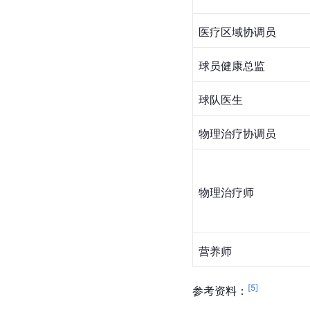
医疗区域协调员
球员健康总监
球队医生
物理治疗协调员
物理治疗师
营养师
[
5
]
参考资料：