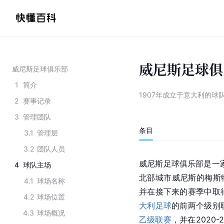
威尼斯足球俱
威尼斯足球俱乐部
1
简介
1907年成立于意大利的球
2
赛事记录
3
管理团队
条目
3.1
管理层
3.2
团队人员
威尼斯足球俱乐部是一家
4
球队主场
北部城市威尼斯的梅斯特
4.1
球场名称
并在接下来的赛季中取
4.2
球场位置
大利足球
的前两个级别
4.3
球场概况
乙级联赛
，并在2020