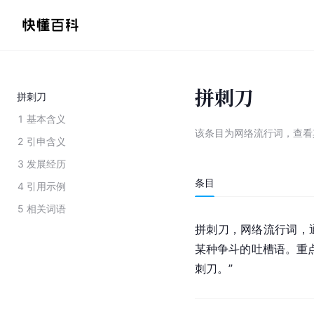
拼刺刀
拼刺刀
1
基本含义
该条目为
网络流行词
，
查看
2
引申含义
3
发展经历
条目
4
引用示例
5
相关词语
拼刺刀，网络流行词，
某种争斗的
吐槽
语。重
刺刀。”