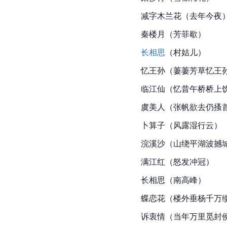
减字木兰花（去年今夜
秦楼月（芳菲歇）
长相思
（村姑儿）
忆王孙（萋萋芳草忆王
临江仙（忆昔午桥桥上
虞美人（张帆欲去仍搔
卜算子（风露湿行云）
浣溪沙（山绕平湖波撼
满江红（怒发冲冠）
长相思（南高峰）
蝶恋花（楼外垂杨千万
诉衷情（当年万里觅封