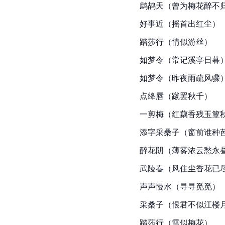
鹧鸪天（曾为梅花醉不
好事近（摇首出红尘）
踏莎行（情似游丝）
如梦令（常记溪亭日暮
如梦令（昨夜雨疏风骤
点绛唇（蹴罢秋千）
一剪梅（红藕香残玉簟
添字采桑子（窗前谁种
醉花阴（薄雾浓云愁永
武陵春（风住尘香花已
声声慢水（寻寻觅觅）
采桑子（恨君不似江楼
踏莎行（雪似梅花）