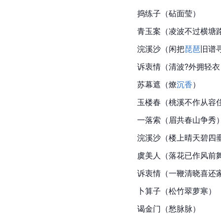
捣练子（砧面莹）
青玉案（凌波不过横塘
浣溪沙（闲把
琵琶
旧谱
诉衷情（清波?外拥轻衣
苏幕遮（燎
沉香
）
玉楼春（桃溪不作从容
一落索（眉共春山争秀
浣溪沙（楼上晴天碧四
虞美人（落花已作风前
诉衷情（一鞭清晓喜还
卜算子（松竹翠萝寒）
谒金门（愁脉脉）