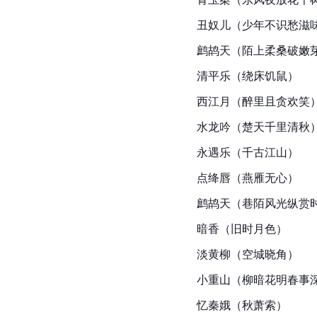
丑奴儿（少年不识愁滋
鹧鸪天（陌上柔桑破嫩
清平乐（绕床饥鼠）
西江月（醉里且贪欢笑
水龙吟（楚天千里清秋
永遇乐（千古江山）
点绛唇（燕雁无心）
鹧鸪天（巷陌风光纵赏
暗香（旧时月色）
淡黄柳（空城晓角）
小重山（柳暗花明春事
忆秦娥（秋萧索）