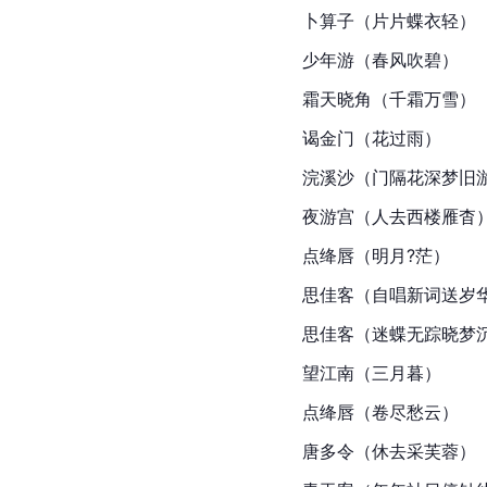
卜算子（片片蝶衣轻）
少年游（春风吹碧）
霜天晓角（千霜万雪）
谒金门（花过雨）
浣溪沙（门隔花深梦旧
夜游宫（人去西楼雁杳
点绛唇（明月?茫）
思佳客（自唱新词送岁
思佳客（迷蝶无踪晓梦
望江南（三月暮）
点绛唇（卷尽愁云）
唐多令（休去采芙蓉）