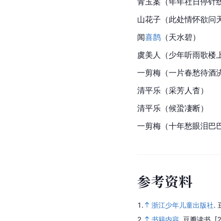
青玉案（年年社日停针
山花子（此处情怀欲问
闻
喜鹊
（天水碧）
虞美人（少年听雨歌楼
一剪梅（一片春愁待酒
清平乐（采芳人杳）
清平乐（候蛩凄断）
一剪梅（十年愁眼泪巴
参
考
资
料
1.
浙江少年儿童出版社
.
2.
书籍内容
.
豆瓣读书.
[