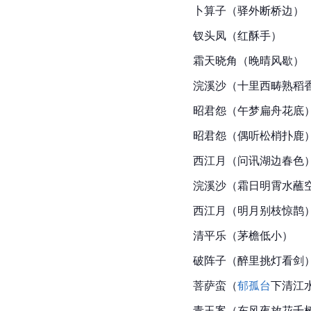
卜算子（驿外断桥边）
钗头凤（红酥手）
霜天晓角（晚晴风歇）
浣溪沙（十里西畴熟稻
昭君怨（午梦扁舟花底
昭君怨（偶听松梢扑鹿
西江月（问讯湖边春色
浣溪沙（霜日明霄水蘸
西江月（明月别枝惊鹊
清平乐（茅檐低小）
破阵子（醉里挑灯看剑
菩萨蛮（
郁孤台
下清江
青玉案（东风夜放花千