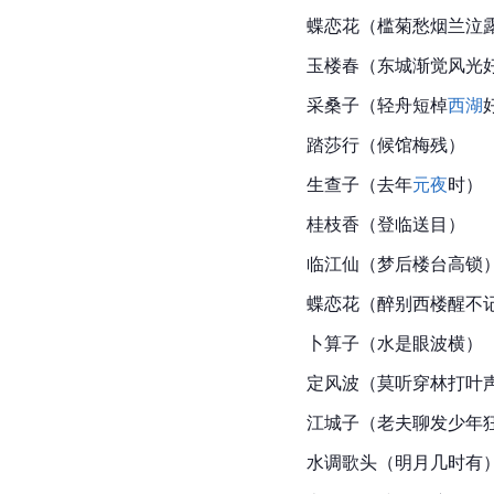
蝶恋花（槛菊愁烟兰泣
玉楼春（东城渐觉风光
采桑子（轻舟短棹
西湖
踏莎行（候馆梅残）
生查子（去年
元夜
时）
桂枝香（登临送目）
临江仙（梦后楼台高锁
蝶恋花（醉别西楼醒不
卜算子（水是眼波横）
定风波（莫听穿林打叶
江城子（老夫聊发少年
水调歌头（明月几时有