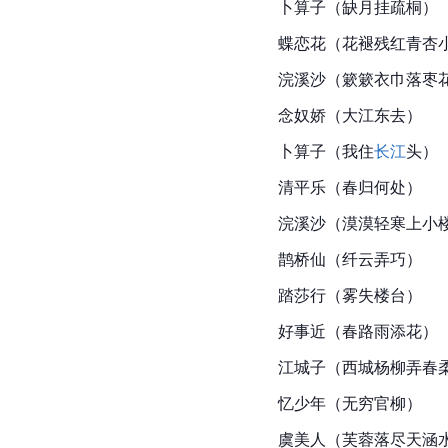
卜算子（缺月挂疏桐）
蝶恋花（花褪残红青杏
浣溪沙（簌簌衣巾落枣
念奴娇（大江东去）
卜算子（我住
长江
头）
清平乐（春归何处）
浣溪沙（漠漠轻寒上小
鹊桥仙（纤云弄巧）
踏莎行（雾失楼台）
好事近（春路雨添花）
江城子（西城杨柳弄春
忆少年（无穷官柳）
虞美人（芙蓉落尽天涵