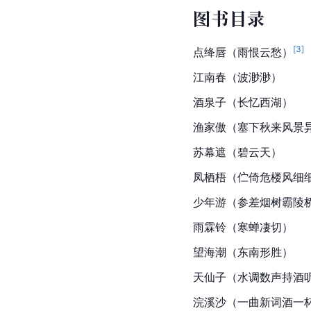
图书目录
[
3
]
点绛唇（雨恨云愁）
江南春（波渺渺）
酒泉子（长忆西湖）
渔家傲（塞下秋来风景
苏幕遮（碧云天）
凤栖梧（伫倚危楼风细
少年游（参差烟树霸陵
雨霖铃（寒蝉凄切）
望海潮（东南形胜）
天仙子（水调数声持酒
浣溪沙（一曲新词酒一