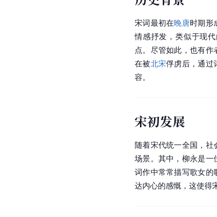
宋词最初在
晚唐
时期形
情感抒发，类似于现代
点。尽管如此，也有作
在被
北宋
俘虏后，通过
容。
宋初发展
随着宋代统一全国，社
场景。其中，柳永是一
词作中常常描写歌女的
达内心的感慨，这使得