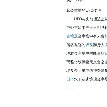
悬疑重重的UFO传说
——UFO与史前遗迹之
中外古籍中关于不明飞
古埃及
金字塔中令人费
闻名遐迩的
埃及
狮身人
玛雅金字塔中的能量场
玛雅奇钦伊查天文台之
埃及金字塔中的神奇能
日本
水下遗迹惊现金字
……