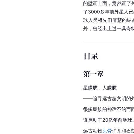
的壁画上面，竟然画了
了3000多年前外星人
球人类祖先们智慧的结
外，曾经出土过一具奇
目录
第一章
星朦胧，人朦胧
——追寻远古超文明的
很多民族的神话不约而
谁启动了20亿年前地球
远古动物
头骨
弹孔和石