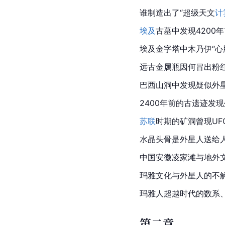
谁制造出了“超级天文
计
埃及
古墓中发现4200年
埃及金字塔中木乃伊“心
远古金属瓶因何冒出粉
巴西山洞中发现疑似外
2400年前的古遗迹发
苏联
时期的矿洞曾现UF
水晶头骨是外星人送给
中国安徽
凌家滩
与地外
玛雅文化与外星人的不
玛雅人超越时代的数系
第二章