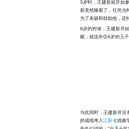
5岁时，王建新就开始
新竟然睡着了，任凭当
为了表扬和鼓励他，还
6岁的时候，王建新开
赋，就送年仅6岁的儿
与此同时，王建新并没
的成绩考入
江苏省
戏曲
先生们说的：“台下十年