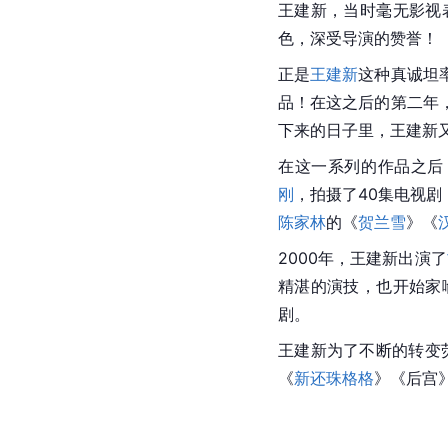
王建新，当时毫无影视
色，深受导演的赞誉！
正是
王建新
这种真诚坦
品！在这之后的第二年
下来的日子里，王建新
在这一系列的作品之后，
刚
，拍摄了40集电视剧
陈家林
的《
贺兰雪
》《
2000年，王建新出演了
精湛的演技，也开始家
剧。
王建新为了不断的转变荧
《
新还珠格格
》《
后宫