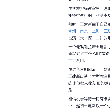
在学校排练教室里，总
能够把生行的一些基本
那时，
王建新
由于自己
常州
，
南京
，
上海
，
王
出演《大，探，二》的
一个老戏迷拉着王建新
新
就知道了什么叫“签
市
京剧团。
在进入京剧团后，一次
王建新出演了大型舞台
练使他把人物刻画的微
路！
相信机会等待一切有准
中，起初王建新以一个