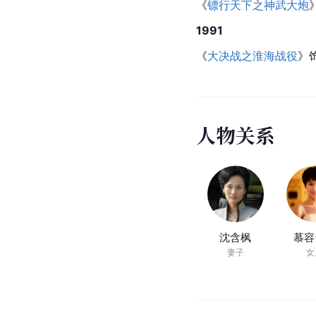
《
镖行天下之神武大炮
1991
《
大决战之淮海战役
》
人
物
关
系
沈含枫
慕容
妻子
女