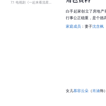
7.1
电视剧《一起来看流星雨》主要角色
白手起家创立了房地产
行事公正稳重，是个德
家庭成员
：妻子
沈含枫
女儿
慕容云朵
（
肖涵
饰