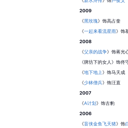
《
新水浒传
》饰
卢俊义
2009
《
黑玫瑰
》饰高占奎
《
一起来看流星雨
》饰
2008
《
父亲的战争
》饰蒋光
《牌坊下的女人》饰佟
《
地下地上
》饰马天成
《
少林僧兵
》饰汪直
2007
《
A计划
》饰古豹
2006
《
盲侠金鱼飞天猪
》饰