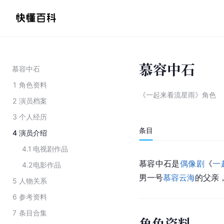
慕容中石
慕容中石
1
角色资料
《一起来看流星雨》角色
2
演员档案
3
个人经历
条目
4
演员介绍
4.1
电视剧作品
慕容中石是
偶像剧
《
一
4.2
电影作品
男一号
慕容云海
的父亲
5
人物关系
6
参考资料
7
条目合集
角色资料