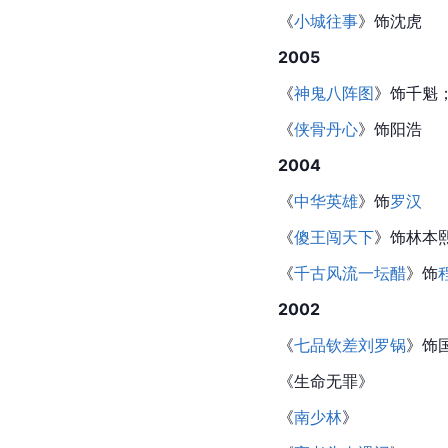
《
小城往事
》饰沈虎
2005
《
神鬼八阵图
》饰千魁
《
侠骨丹心
》饰阳浩
2004
《
中华英雄
》饰
罗汉
《
傻王闯天下
》饰林本
《
千古风流一坛醋
》饰
2002
《
七品钦差刘罗锅
》饰
《生命无罪》
《
南少林
》