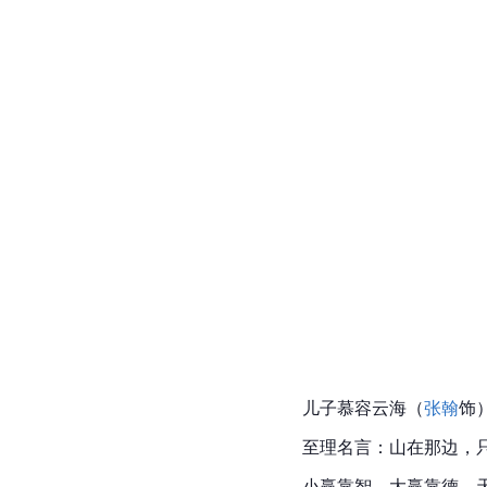
儿子慕容云海（
张翰
饰
至理名言：山在那边，
小赢靠智，大赢靠德。天