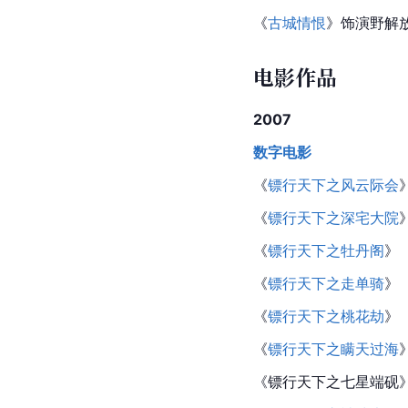
《
古城情恨
》饰演野解
电影作品
2007
数字电影
《
镖行天下之风云际会
《
镖行天下之深宅大院
《
镖行天下之牡丹阁
》
《
镖行天下之走单骑
》
《
镖行天下之桃花劫
》
《
镖行天下之瞒天过海
《镖行天下之七星端砚