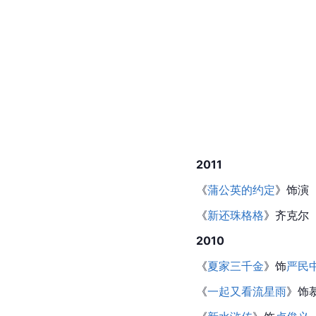
2011
《
蒲公英的约定
》饰演
《
新还珠格格
》齐克尔
2010
《
夏家三千金
》饰
严民
《
一起又看流星雨
》饰