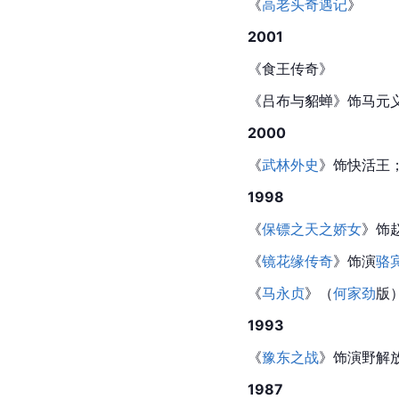
《
高老头奇遇记
》
2001
《食王传奇》
《吕布与貂蝉》饰马元
2000
《
武林外史
》饰快活王
1998
《
保镖之天之娇女
》饰
《
镜花缘传奇
》饰演
骆
《
马永贞
》（
何家劲
版
1993
《
豫东之战
》饰演野解
1987