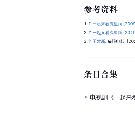
参
考
资
料
1.
一起来看流星雨 (2009
2.
一起又看流星雨 (2010
3.
王建新
.
猫眼电影.
[20
条
目
合
集
电视剧《一起来