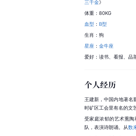
三千金
》
体重：80KG
血型
：
B型
生肖：狗
星座
：
金牛座
爱好：读书、看报、品
个人经历
王建新，中国内地著名
时矿区工会里有名的文
受家庭浓郁的艺术熏陶
队，表演诗朗诵。从
数