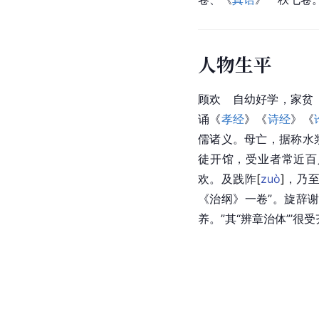
人物生平
顾欢   自幼好学，家
诵《
孝经
》《
诗经
》《
儒诸义。母亡，据称水
徒开馆，受业者常近百
欢。及践
阼
[
zuò
]
，乃至
《治纲》一卷”。旋辞
养。”其“辨章治体”’