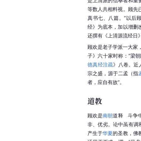
是上清派的信奉者和重
等数人共相料视。顾先
真书七、八篇。”以后
经》为底本，加以增删
还撰有《上清源流经日
顾欢是
老子
学派一大家
子》六十家时称：“梁
德真经注疏
》八卷。近
宗之盛，源于二孟（指
者，应自有故”。
道教
顾欢是
南朝
道释   
非、优劣。论中虽有调
产生于
华夏
的圣教，佛