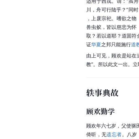
适用于
西戎
。谓：“虽
川，舟可行陆乎？”同
，上废宗祀。嗜欲之物
兽虫蚁，皆以慈悲为怀
取？若以道耶？道固符
证
华夏
之邦只能施行
道
由上可见，顾欢是站在
教”。所以此文一出。
轶事典故
顾欢勤学
顾欢年六七岁，父使驱
倚听，无
遗忘者
。八岁