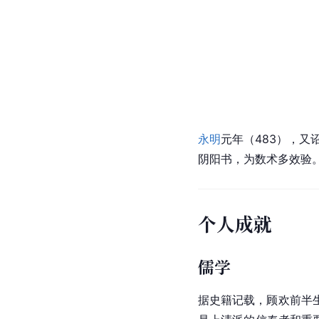
永明
元年（483），又
阴阳书，为数术多效验。
个人成就
儒学
据史籍记载，顾欢前半