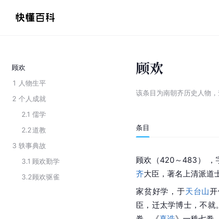
顾欢
顾欢
1
人物生平
该条目为
南朝齐历史人物
，
2
个人成就
2.1
儒学
条目
2.2
道教
3
轶事典故
顾欢（420～483） 
3.1
顾欢勤学
齐
大臣，著名上清派道
3.2
顾欢驱雀
家贫好学，于
天台山
开
臣，迁太学博士，不就
卷、《
真诰
》一秩七卷