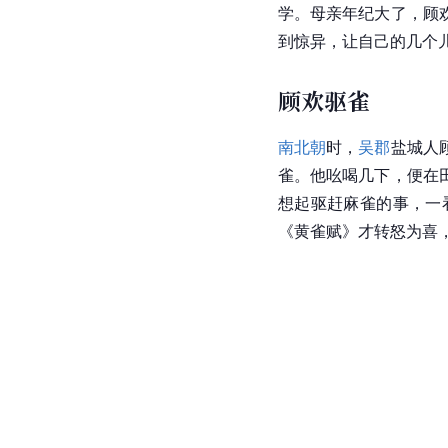
学。母亲年纪大了，顾
到惊异，让自己的几个
顾欢驱雀
南北朝
时，
吴郡
盐城人
雀。他吆喝几下，便在
想起驱赶麻雀的事，一
《
黄雀
赋》才转怒为喜