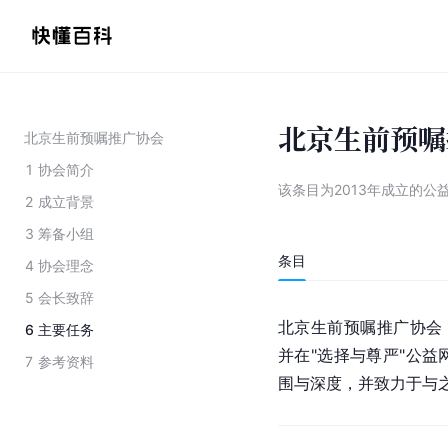
北京生前预嘱
北京生前预嘱推广协会
1
协会简介
该条目为
2013年成立的公
2
成立背景
3
筹备小组
条目
4
协会理念
5
会长致辞
北京生前预嘱推广协会
6
主要任务
并在"选择与尊严"公
7
参考资料
围与深度，并致力于与