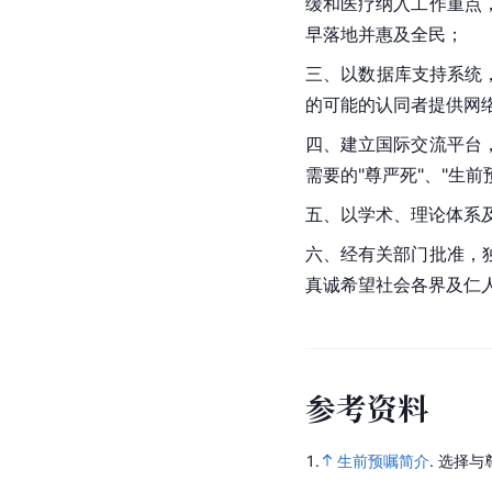
缓和医疗纳入工作重点
早落地并惠及全民；
三、以数据库支持系统
的可能的认同者提供网
四、建立国际交流平台
需要的"尊严死"、"生前
五、以学术、理论体系
六、经有关部门批准，
真诚希望社会各界及仁
参
考
资
料
1.
生前预嘱简介
.
选择与