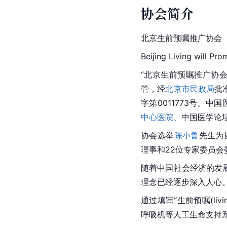
协会简介
北京生前预嘱推广协会
Beijing
 Living will Pr
“北京生前预嘱推广协会(L
管，经
北京市民政局
批
字第0011773号。中
中心医院
、中国医学论
协会选举
陈小鲁
先生为
理事和22位专家委员会
随着
中国
社会经济的发
理念已经逐步深入人心
通过填写“生前预嘱(liv
呼吸机等人工生命支持