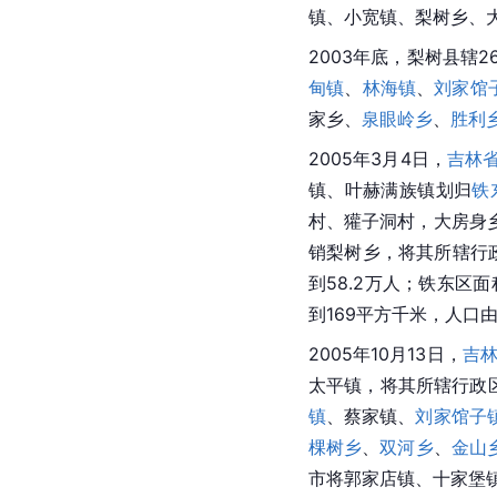
山乡、
董家窝堡乡
、白
居委会、336个村委会
2000年6月29日，
吉林
林省人民政府
批准，撤
归梨树镇、十家堡镇、
镇、孤家子镇、蔡家镇
镇、小宽镇、梨树乡、
2003年底，梨树县辖
甸镇
、
林海镇
、
刘家馆
家乡、
泉眼岭乡
、
胜利
2005年3月4日，
吉林
镇、叶赫满族镇划归
铁
村、獾子洞村，大房身
销梨树乡，将其所辖行
到58.2万人；铁东区面