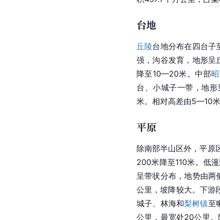
台地
丘陵
台地分布在四台子
强，沟谷发育，地形呈
降至10—20米。中部
昭
台、小城子一带，地形
米。相对高差由5—10
平原
除南部半山区外，平原
200米降至110米
呈带状分布，地势由两
公里，坡降较大。下游段
城子、林海和
梨树镇
至
公里，最宽处20公里。