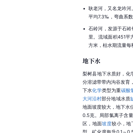
耿老河，又名龙吟河
平均7.3‰，弯曲系数
石岭河，发源于
石岭
里。流域面积451平
方米，枯水期流量每秒
地下水
梨树县地下水质好，化
分溶滤带带内沟谷发育
下水
化学
类型为重
碳酸
大河沿村
部分地域水质
地面坡度较大，地下水
0.5克。局部氯离子含
区，地面
坡度
较小，地
型。矿化度每升0.1～0