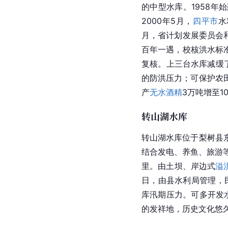
的中型水库。1958年
2000年5月，
四平市
水
月，省计划发展委员会和
百年一遇，校核洪水标准
复核。上三台水库减缓
的防洪压力；可保护农田
产
无水酒精
3万吨增至1
转山湖水库
转山湖水库位于梨树县
结合发电、养鱼、旅游等
里。由土坝、岸边式
溢
日，由县水利局管理，
库汛期压力。可多开发水
的发祥地，历史文化悠