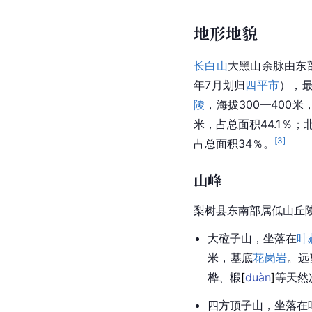
地形地貌
长白山
大黑山余脉由东
年7月划归
四平市
），最
陵
，海拔300—400米
米，占总面积44.1％；
[
3
]
占总面积34％。
山峰
梨树县东南部属低山丘陵
大砬子山，坐落在
叶
米，基底
花岗岩
。远
桦、
椴
[
duàn
]
等天然
四方顶子山，坐落在