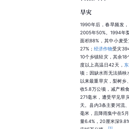
2005年梨树县有野生动
鼢鼠
等；
禽类
有
苍鹭
、
大杜鹃
、
普通翠鸟
，以
蛇等。狍子、
土豹
、狼
后，
河蚌
、虾等罕见，
自然灾害
旱灾
1990年后，春旱频发，较
2005年50%。1994
面积88%，其中小麦受灾
27%；
经济作物
受灾3
10个乡镇轻灾，其余18
度以上高温日42天，
东
顷；因缺水而无法插秧水