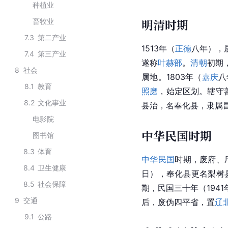
种植业
明清时期
畜牧业
7.3
第二产业
1513年（
正德
八年），
7.4
第三产业
遂称
叶赫部
。
清朝
初期
8
社会
属地。1803年（
嘉庆
八
8.1
教育
照磨
，始定区划。辖守
8.2
文化事业
县治，名奉化县，隶属昌
电影院
中华民国时期
图书馆
8.3
体育
中华民国
时期，废府、
8.4
卫生健康
日），奉化县更名梨树
8.5
社会保障
期，民国三十年（194
9
交通
后，废伪四平省，置
辽
9.1
公路