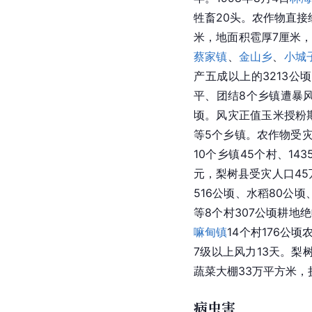
万公顷，占播种面积58
[
3
]
（处）。
风雹灾
属局部性灾害，1990
年。1998年8月4日
林
牲畜20头。农作物直接经
米，地面积雹厚7厘米，受
蔡家镇
、
金山乡
、
小城
产五成以上的3213公
平、团结8个乡镇遭暴
顷。风灾正值玉米授粉期
等5个乡镇。农作物受灾
10个乡镇45个村、14
元，梨树县受灾人口45