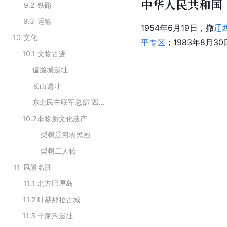
中华人民共和国
9.2
铁路
9.3
运输
1954年6月19日，撤
辽
10
文化
平专区
；1983年8月
10.1
文物古迹
偏脸城遗址
长山遗址
东北民主联军总部“四平保卫战”前线指挥部旧址
10.2
非物质文化遗产
梨树辽河农民画
梨树二人转
11
风景名胜
11.1
北方巴厘岛
11.2
叶赫那拉古城
11.3
于家沟遗址