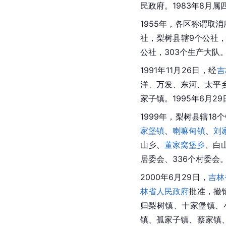
区划沿革
1949年4月21日，
辽北
辖，为省直辖县。195
1958年10月23日撤
准，梨树县人民委员会
镇迁回梨树镇。1968
民政府。1983年8月属
1955年，各区称谓取消
社，梨树县辖9个公社，2
公社，303个生产大队。
1991年11月26日，经
吉
洋、万发、东河、太平乡
家子镇。1995年6月
1999年，梨树县辖18
家堡镇
、
喇嘛甸镇
、
刘