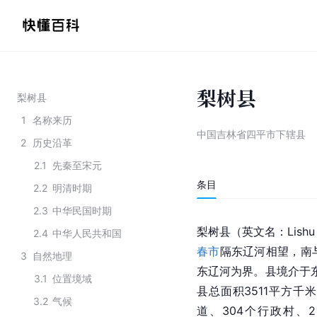
梨树县
梨树县
1
名称来历
中国吉林省四平市下辖县
2
历史沿革
2.1
先秦至宋元
条目
2.2
明清时期
2.3
中华民国时期
梨树县（英文名：Lishu 
2.4
中华人民共和国
春市
隔东辽河相望，南
3
自然地理
东辽河为界。县境介于东经12
3.1
位置境域
县总面积3511平方千
3.2
气候
道、304个行政村、