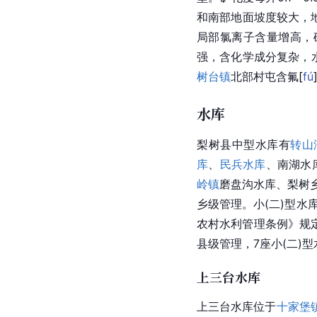
和南部地面坡度较大，
局部氯离子含量增高，矿
强，含化学成分复杂，水质
树台镇
北部村屯含
氟
[
fú
水库
梨树县中型水库有
转山
库
、
民兵水库
、南湖水
岭镇
磨盘沟水库、
梨树
乡级管理。小(二)型水
农村水利管理条例》规定
县级管理，7座小(二)
上三台水库
上三台水库位于
十家堡