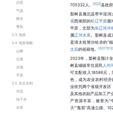
日照
[
5
]
[
2
]
705332人。
县政府
气温
梨树县属北温带半湿润
降水
省
西南部的
松辽平原
腹
季风
平原，北部为
东辽河
冲
3.3
地质
属
辽河水系
。梨树县成
是清太祖努尔哈赤的“福
3.4
地形地貌
[
3
]
[
17
]
[
1
]
[
太后
的祖籍地。
山峰
2023年，梨树县预计
丘陵
树县城镇常住居民
人均
台地
可支配收入18586元，
平原
色，成为农业农村经济
3.5
水文水利
业依托两个省级开发区
河流
及其他农副产品加工产业
地下水
产资源丰富，被誉为“
水库
大”“集双”高速公路、