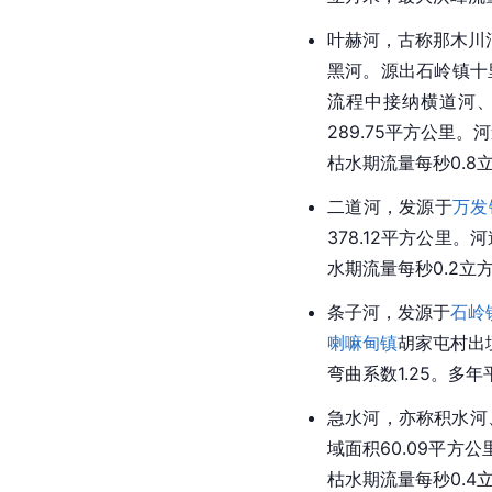
叶赫河，古称那木川
黑河。源出
石岭镇
十
流程中接纳横道河
289.75平方公里。
枯水期流量每秒0.8
二道河，发源于
万发
378.12平方公里
水期流量每秒0.2立
条子河，发源于
石岭
喇嘛甸镇
胡家屯村出
弯曲系数1.25。多年
急水河，亦称积水河
域面积60.09平方
枯水期流量每秒0.4