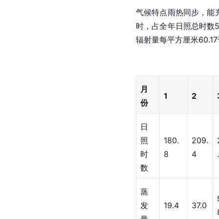
气候特点雨热同步，能
时，占全年日照总时数
辐射量每平方厘米60.1
月
1
2
份
日
照
180.
209.
时
8
4
数
蒸
发
19.4
37.0
量