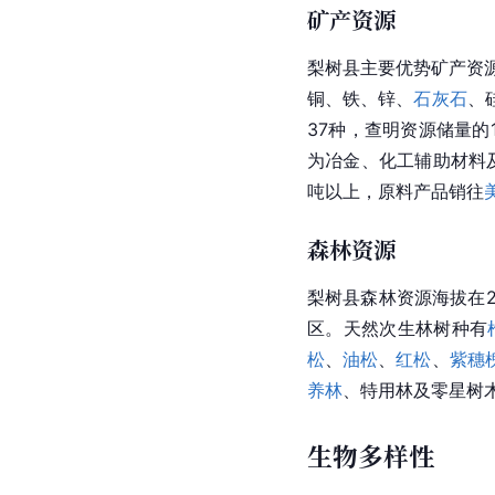
土地资源
按2004年全国统一时点
41890公顷，占10％；
梨树县人均占有耕地3.7
矿产资源
梨树县主要优势矿产资
铜、铁、锌、
石灰石
、
37种，查明资源储量的
为冶金、化工辅助材料
吨以上，原料产品销往
森林资源