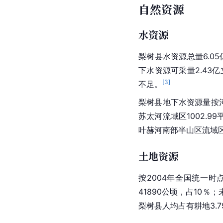
公顷，占土地总面积4.4
中耕地24313公顷，占1
适宜农业利用土壤一等10
等7个土种，面积1165
耕地1759公顷，占0.75
自然资源
水资源
梨树县水资源总量6.0
下水资源可采量2.43
[
3
]
不足。
梨树县地下水资源量按
苏太河
流域区1002.9
叶赫河南部
半山区
流域区