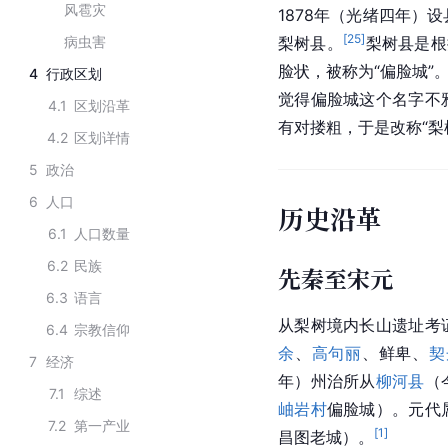
风雹灾
1878年（光绪四年）
[
25
]
病虫害
梨树县。
梨树县是根
脸状，被称为“偏脸城”。
4
行政区划
觉得偏脸城这个名字不
4.1
区划沿革
有对搂粗，于是改称“梨
4.2
区划详情
5
政治
6
人口
历史沿革
6.1
人口数量
6.2
民族
先秦至宋元
6.3
语言
从梨树境内长山遗址考
6.4
宗教信仰
余
、
高句丽
、鲜卑、
契
7
经济
年）州治所从
柳河县
（
7.1
综述
岫岩村
偏脸城）。元代
7.2
第一产业
[
1
]
昌图老城）。