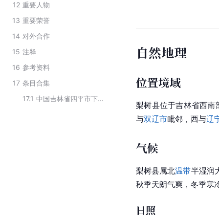
12
重要人物
13
重要荣誉
14
对外合作
自然地理
15
注释
16
参考资料
位置境域
17
条目合集
17.1
中国吉林省四平市下辖行政区划
梨树县位于吉林省西南部，地
与
双辽市
毗邻，西与
辽
气候
梨树县属北
温带
半湿润
秋季天朗气爽，冬季寒
日照