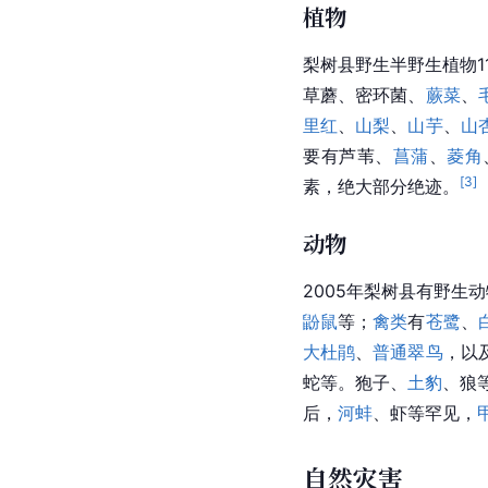
梨树县森林资源海拔在2
区。天然次生林树种有
松
、
油松
、
红松
、
紫穗
养林
、特用林及零星树
生物多样性
植物
梨树县野生半野生植物1
草蘑、密环菌、
蕨菜
、
里红
、
山梨
、
山芋
、
山
要有芦苇、
菖蒲
、
菱角
[
3
]
素，绝大部分绝迹。
动物