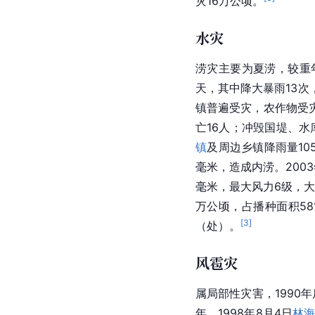
以来最重旱灾，
梨树乡
收5.8万公顷，减产粮食
271毫米，遭受罕见旱灾
天。县内3条主要河流、
毫米，且降雨集中在5月
量6.4%，20厘米深9.
[
3
]
灾16万公顷。
水灾
涝灾主要为夏涝，较重年份
天，其中降大暴雨13次，
镇普遍受灾，农作物受灾
亡16人；冲毁国堤、水
镇
及周边乡镇降雨量10
毫米，造成内涝。2003
毫米，最大风力6级，大