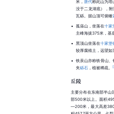
米，
唐代
称此山为塔
没于二龙湖底），附
瓦砾。据山顶可俯瞰
孤庙山，坐落在
十家
主峰海拔375米，基
黑顶山坐落在
十家堡
较厚腐殖土，远望如
铁汞山亦称铁骨山、
[
夹
砾石
，植被稀疏。
丘陵
主要分布在东南部半山
部500米以上。面积49
—200米，最大高差3
积457.7平方公里，占梨