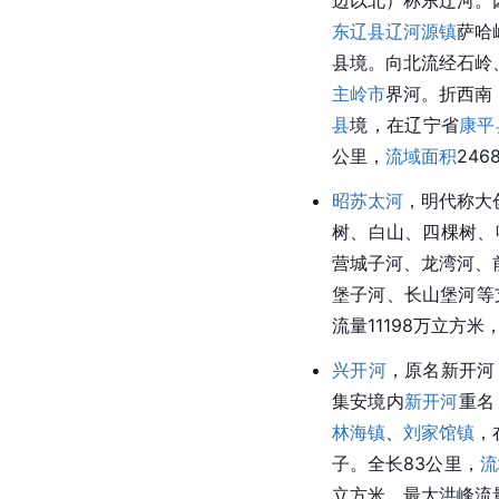
边以北）称东辽河。
东辽县
辽河源镇
萨哈
县境。向北流经石岭
主岭市
界河。折西南
县
境，在辽宁省
康平
公里，
流域面积
24
昭苏太河
，明代称大
树、
白山
、四棵树、
营城子
河、龙湾河、
堡子河、长山堡河等
流量11198万立方
兴开河
，原名新开河
集安境内
新开河
重名
林海镇
、
刘家馆镇
，
子。全长83公里，
流
立方米，最大洪峰流量