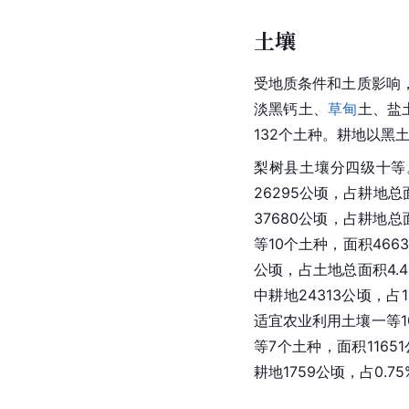
关家屯水库
小（二
泉眼沟水库
小（二
[
29
]
参考资料：
土壤
受地质条件和土质影响
淡黑钙土、
草甸
土、盐
132个土种。耕地以黑土
梨树县土壤分四级十等。
26295公顷，占耕地总
37680公顷，占耕地总面
等10个土种，面积4663