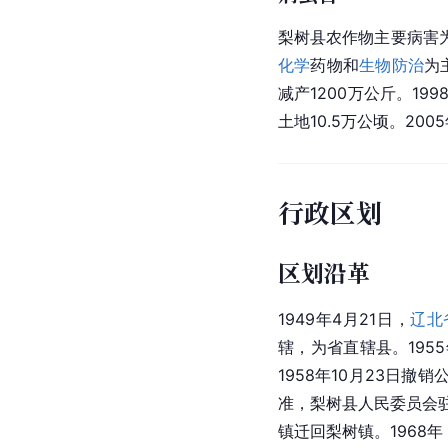
516公顷、水稻80公顷
等8个村307公顷耕地
嘛甸镇
14个村176公
7级以上风力13天。梨
蔬菜大棚33万平方米，折
病虫害
梨树县农作物主要病害
化学
药物和
生物防治
为
减产1200万公斤。19
土地10.5万公顷。20
行政区划