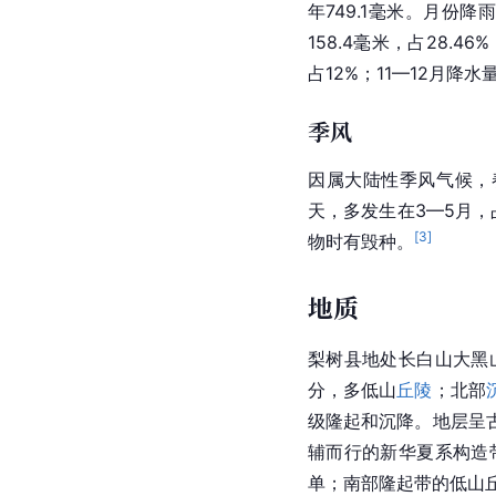
年749.1毫米。月份
158.4毫米，占28.4
占12%；11—12月降水
季风
因属大陆性季风气候，春
天，多发生在3—5月，
[
3
]
物时有毁种。
地质
梨树县地处长白山大黑
分，多低山
丘陵
；北部
级隆起和沉降。地层呈
辅而行的新华夏系构造
单；南部隆起带的低山