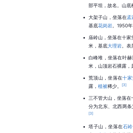
部平坦，故名。山底
大架子山，坐落在
孟
基底
花岗岩
。195
庙岭山，坐落在
十家
米，基底
大理岩
。表
白峰堆，坐落在
叶赫
米，山顶岩石裸露，
荒顶山，坐落在
十家
[
3
]
露，
植被
稀少。
三不管大山，坐落在
分为北东、北西两条
[
3
]
塔子山，坐落在
石岭