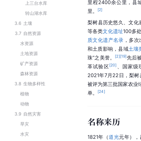
里程2400余公里，县
上三台水库
[
2
]
里。
转山湖水库
梨树县历史悠久、文化
3.6
土壤
等各类
文化遗址
100多
3.7
自然资源
质文化遗产名录
，多次
水资源
和土质影响，县域
土壤
土地资源
[
2
]
[
19
]
珠”之美誉。
先后
矿产资源
[
20
]
革试验区
、国家级
森林资源
2021年7月22日，
3.8
生物多样性
被评为第三批国家农业
[
24
]
单。
植物
动物
3.9
自然灾害
名称来历
旱灾
水灾
1821年（
道光
元年），