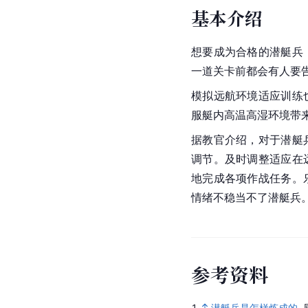
基本介绍
想要成为合格的潜艇兵
一道关卡前都会有人要
模拟远航环境适应训练
服艇内高温高湿环境带
据教官介绍，对于潜艇
调节。及时调整适应在
地完成各项作战任务。
情绪不稳当不了潜艇兵
参
考
资
料
1.
潜艇兵是怎样炼成的
.