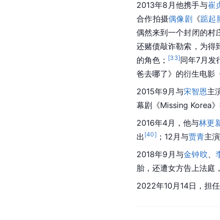
2013年8月他携手与
崔
合作拍摄
偶像剧
《
踮起
偶然来到一个封闭的村
还赌债敲诈勒索，为得
[
33
]
的角色；
同年7月发
爸去哪了》的衍生电影
2015年9月与
宋智恩
主
幕剧《Missing Kore
2016年4月，他与
林更
[
40
]
出
；12月与
贾青
主演
2018年9月与
金钟旼
、
胎，还遭女方告上法庭
2022年10月14日，