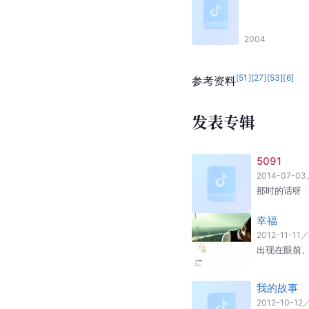
2004
[
51
]
[
27
]
[
53
]
[
6
]
参考资料
发表专辑
5091
2014-07-03
那时的话呀
幸福
2012-11-11
／
出现在眼前
我的故事
2012-10-12