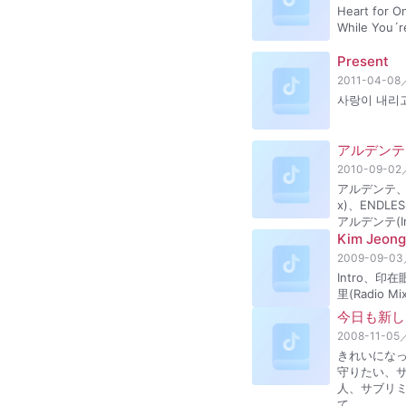
Heart for 
While You´
Present
2011-04-08
사랑이 내리고…、I
アルデンテ
2010-09-02
アルデンテ、サク
x)、ENDLES
アルデンテ(In
Kim Jeong
2009-09-03
Intro、
里(Radio 
今日も新し
2008-11-05
きれいになった
守りたい、サ
人、サブリミナ
て