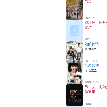
约定
2021-5-20
眼泪啊！使月
皎洁
2015
她的神话
饰
都真侯
2013-8-5
恋爱兵法
饰
金正浩
2008-1-22
男生女生向前
第五季
2005