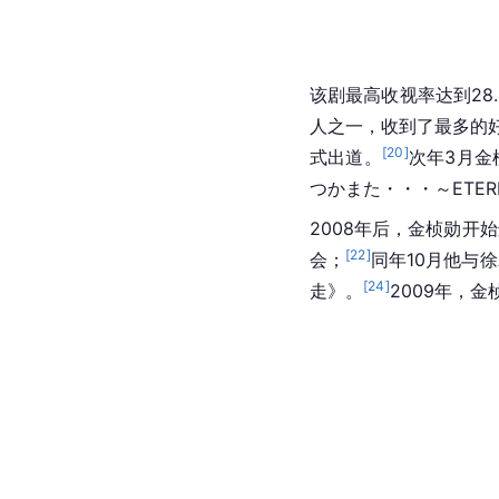
该剧最高收视率达到28.
人之一，收到了最多的
[
20
]
式出道。
次年3月金
つかまた・・・～ETER
2008年后，金桢勋开
[
22
]
会；
同年10月他与
[
24
]
走》。
2009年，