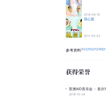
2018-09-16
强心脏
2011-05-03
[
42
]
[
35
]
[
21
]
[
56
]
[
5
参考资料
获得荣誉
亚洲AID音乐会
·
首尔
2018-10-24