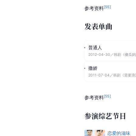
[
55
]
参考资料
发表单曲
普通人
2012-04-30
／
韩剧《傻瓜妈
撒娇
2011-07-04
／
韩剧《需要浪
[
55
]
参考资料
参演综艺节目
恋爱的滋味