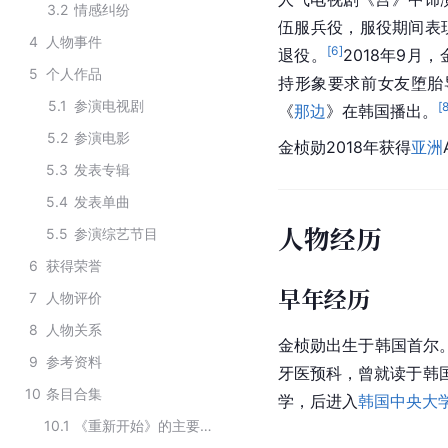
3.2
情感纠纷
伍服兵役，服役期间表现
4
人物事件
[
6
]
退役。
2018年9月
5
个人作品
持形象要求前女友堕胎
5.1
参演电视剧
[
《
那边
》在韩国播出。
5.2
参演电影
金桢勋2018年获得
亚洲
5.3
发表专辑
5.4
发表单曲
人物经历
5.5
参演综艺节目
6
获得荣誉
早年经历
7
人物评价
8
人物关系
金桢勋出生于韩国首尔
9
参考资料
牙医预科，曾就读于韩国
10
条目合集
学，后进入
韩国中央大
10.1
《重新开始》的主要演员