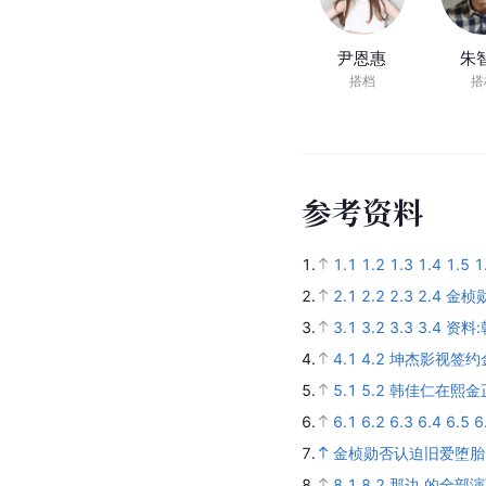
尹恩惠
朱
搭档
搭
参
考
资
料
1.
1.1
1.2
1.3
1.4
1.5
1
2.
2.1
2.2
2.3
2.4
金桢
3.
3.1
3.2
3.3
3.4
资料
4.
4.1
4.2
坤杰影视签约
5.
5.1
5.2
韩佳仁在熙金
6.
6.1
6.2
6.3
6.4
6.5
6
7.
金桢勋否认迫旧爱堕胎
8.
8.1
8.2
那边 的全部