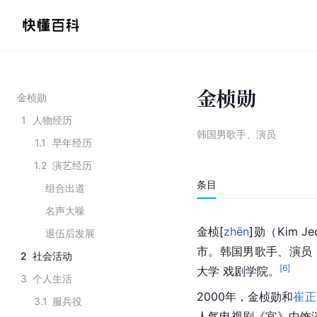
金桢勋
金桢勋
1
人物经历
韩国男歌手、演员
1.1
早年经历
1.2
演艺经历
条目
组合出道
名声大噪
金
桢
[
zhēn
]
勋（Kim J
退伍后发展
市
。韩国男歌手、演员
2
社会活动
[
6
]
大学 戏剧学院。
3
个人生活
2000年，金桢勋和
崔正
3.1
服兵役
人气电视剧《宫》中饰演