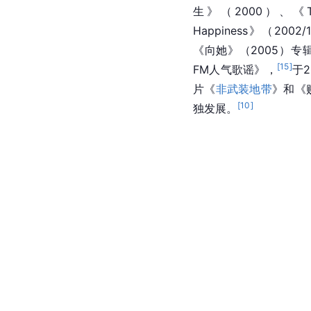
生》（2000）、《Tra
Happiness》（2002/1
《向她》（2005）专
[
15
]
FM人气歌谣》，
于2
片《
非武装地带
》和《
[
10
]
独发展。