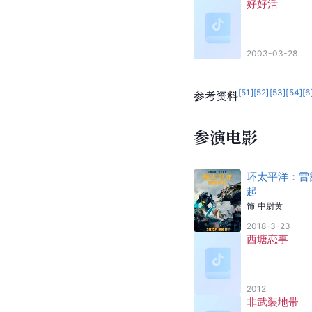
好好活
2003-03-28
[
51
]
[
52
]
[
53
]
[
54
]
[
6
参考资料
参演电影
环太平洋：雷
起
饰
中尉黄
2018-3-23
西塘恋事
2012
非武装地带