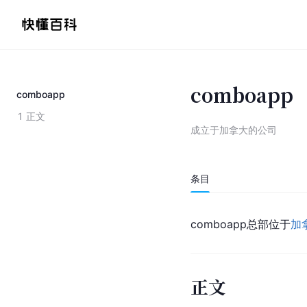
comboapp
comboapp
1
正文
成立于加拿大的公司
条目
comboapp总部位于
加
正文