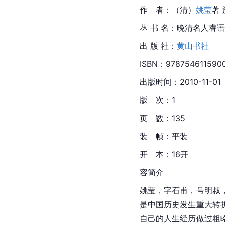
作　者：（清）
姚莹
著
丛 书 名：晚清名人睿语
出 版 社：
黄山书社
ISBN：978754611590
出版时间：2010-11-01
版　次：1
页　数：135
装　帧：平装
开　本：16开
容简介
姚莹，字石甫，号明叔
是中国历史发生重大转
自己的人生经历做过粗