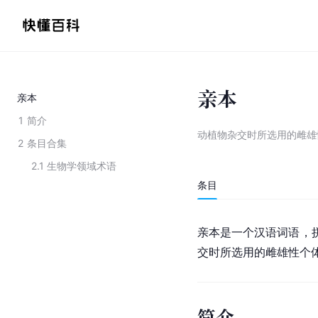
亲本
亲本
1
简介
动植物杂交时所选用的雌雄
2
条目合集
2.1
生物学领域术语
条目
亲本是一个汉语词语，拼
交时所选用的雌雄性个
简介