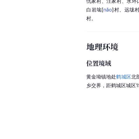
仇家村
、汪家村、水环
白岩
垴
[
nǎo
]
村、远垅
村。
地理环境
位置境域
黄金坳镇地处
鹤城区
北
乡交界，距鹤城区城区15