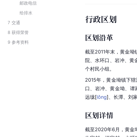
邮政电信
给排水
行政区划
7
交通
8
获得荣誉
区划沿革
9
参考资料
截至2011年末，黄金
院、水环口、岩冲、黄金
个村民小组。
2015年，黄金坳镇下
口、岩冲、黄金坳、谭
远
垅
[
lǒng
]
、长潭、刘家
区划详情
截至2020年6月，黄