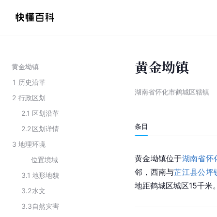
黄金坳镇
黄金坳镇
1
历史沿革
湖南省怀化市鹤城区辖镇
2
行政区划
2.1
区划沿革
条目
2.2
区划详情
3
地理环境
黄金坳镇位于
湖南省怀
位置境域
邻，西南与
芷江县
公坪
3.1
地形地貌
地距鹤城区城区15千米
3.2
水文
3.3
自然灾害