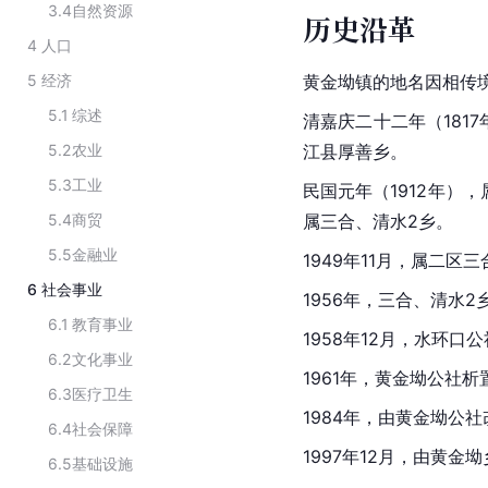
3.4
自然资源
历史沿革
4
人口
5
经济
黄金坳镇的地名因相传
5.1
综述
清嘉庆二十二年（181
5.2
农业
江县厚善乡。
5.3
工业
民国元年（1912年）
5.4
商贸
属三合、清水2乡。
5.5
金融业
1949年11月，属二区
6
社会事业
1956年，三合、清水
6.1
教育事业
1958年12月，水环
6.2
文化事业
1961年，黄金坳公社
6.3
医疗卫生
1984年，由黄金坳公
6.4
社会保障
1997年12月，由黄金
6.5
基础设施