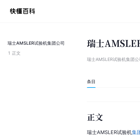
瑞士AMSL
瑞士AMSLER试验机集团公司
1
正文
瑞士AMSLER试验机集团公
条目
正文
瑞士AMSLER试验机
集