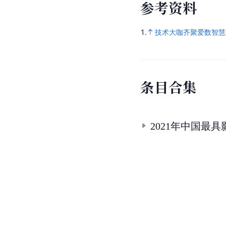
参
考
资
料
1.
技术大咖齐聚爱数智慧人
条
目
合
集
2021年中国最