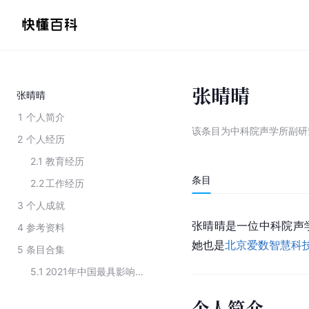
张晴晴
张晴晴
1
个人简介
该条目为
中科院声学所副研
2
个人经历
2.1
教育经历
条目
2.2
工作经历
3
个人成就
张晴晴是一位中科院声
4
参考资料
她也是
北京爱数智慧科
5
条目合集
5.1
2021年中国最具影响力的商界女性未来榜
个人简介