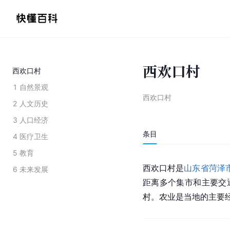
西欢口村
西欢口村
1
自然景观
西欢口村
2
人文历史
3
人口经济
条目
4
医疗卫生
5
教育
西欢口村是
山东省菏泽
6
未来发展
距离多个集市和主要交
村。农业是当地的主要