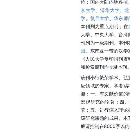
位：国内大陆内地各省
京大学
、
清华大学
、
北
学
、
复旦大学
、
华东师
本刊列为重点期刊；在
大学、
中央大学
、
台湾
刊列为一级期刊。本刊
国
、东南亚一带的汉学
《人民大学复印报刊资
和检索期刊均收录本刊
该刊奉行繁荣学术、弘
应领域的专家、学者赐
迎：一、有文献价值的
宏观研究的论著；四、
著；五、进行深入理论
级研究课题的成果。本
般请控制在8000字以