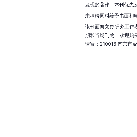
发现的著作，本刊优先
来稿请同时给予书面和
该刊面向文史研究工作
期和当期刊物，欢迎购买
请寄：210013 
南京市
虎