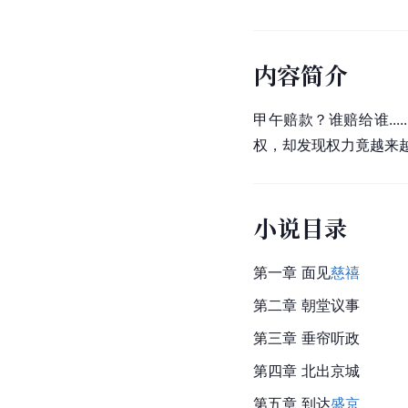
内容简介
甲午赔款？谁赔给谁....
权
，却发现权力竟越来
小说目录
第一章 面见
慈禧
第二章 朝堂议事
第三章 垂帘听政
第四章 北出京城
第五章 到达
盛京