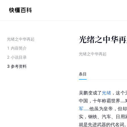
光绪之中华再
光绪之中华再起
1
内容简介
光绪之中华再起
2
小说目录
3
参考资料
条目
吴鹏变成了
光绪
，这个
中国
，十年称霸世界..
军.....
他虽为皇帝，但
实，钢铁、汽车、日用家
就是先进武器的代名词