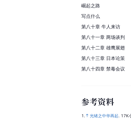
崛起之路
写点什么
第八十章 牛人来访
第八十一章 两场谈判
第八十二章 雄鹰展翅
第八十三章 日本论策
第八十四章 禁毒会议
参
考
资
料
1.
光绪之中华再起
.
17K