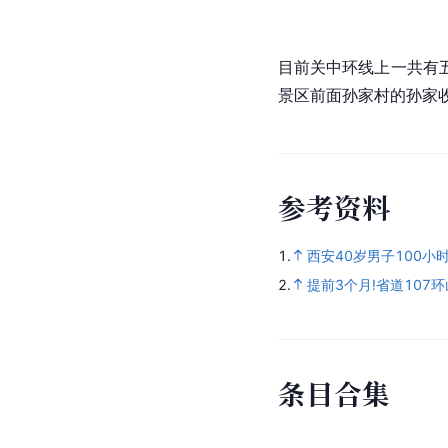
目前关中环线上一共有
景区前面
孙家村
的孙家
参
考
资
料
1.
西安40岁男子100
2.
提前3个月!省道10
条
目
合
集