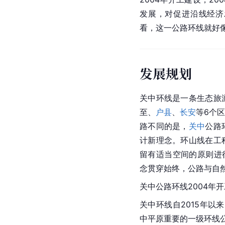
发展，对促进沿线经济
看，这一公路环线就好
发展规划
关中环线是一条
生态旅
至
、
户县
、
长安
等6个
区
路不同的是，
关中
公路
计新理念。环山线在工
留有适当空间的原则进
念贯穿始终，公路与自
关中
公路环线2004年开
关中环线自2015年以
中平原重要的一级环线