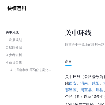
关中环线
关中环线
1
发展规划
陕西关中平原上的环形公路
2
线路介绍
3
参考资料
条目
4
条目合集
4.1
渭南市临渭区的过境公路
关中环线（公路编号为省
绕
西安
、
渭南
、
咸阳
、
鄠邑区
、
周至县
、
眉县
个区（县）以及40多个
2004年开工建设，2