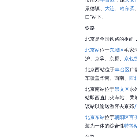
景德镇
、
大连
、
哈尔滨
口”站下。
铁路
北京是全国铁路的枢纽
北京站
位于
东城区
毛家
沪、京承、京原、
京包
北京西站
位于
丰台区
广
车覆盖华南、西南、
西
北京
南站位于
崇文区
永
站
即
西直门火车站
，乘
该站以输送游客去京郊
北京东站
位于
朝阳区
百
装为一体的综合性
特等
公路