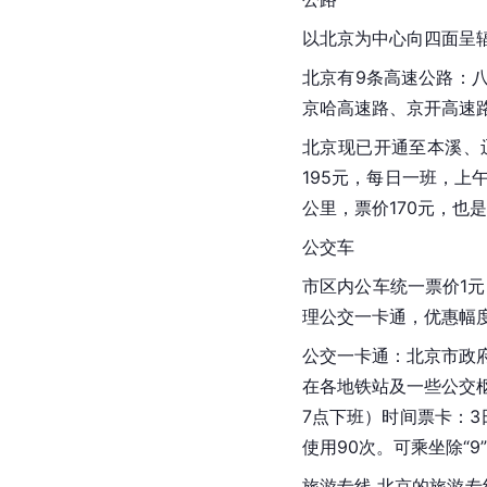
以
北京
为中心向四面呈
北京有9条高速公路：
京哈高速路、京开高速
北京现已开通至
本溪
、
195元，每日一班，上
公里，票价170元，也是
公交车
市区内公车统一票价1元
理公交一卡通，优惠幅
公交一卡通：北京市政
在各地铁站及一些公交
7点下班）时间票卡：3日
使用90次。可乘坐除“
旅游专线 
北京
的旅游专