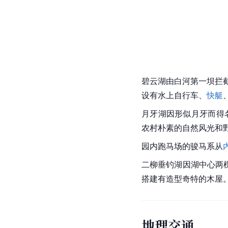
碧云湖由白河第一坝拦截
设有水上自行车、
快艇
月牙湖
因形似月牙而得
农村朴素的自然风光和
园内跑马场的骏马系从
二柳垂钓湖因湖中心两
搭建有造型奇特的木屋
地理交通