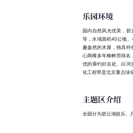
乐园环境
园内自然风光优美，碧云
等，水域面积40公顷
趣盎然的木屋，独具特
心两棵多年柳树而得名，
优的垂钓好去处。
白河
化工程带是
北京
重点绿
主题区介绍
全园分为碧云湖娱乐、