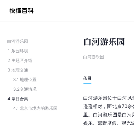
白河游乐园
白河游乐园
1
乐园环境
白河游乐园
2
主题区介绍
3
地理交通
条目
3.1
地理位置
3.2
交通情况
白河游乐园位于白河风
4
条目合集
遥遥相对，距
北京
70
4.1
北京市境内的游乐园
里。白河游乐园是白河
娱乐、郊野度假、观光