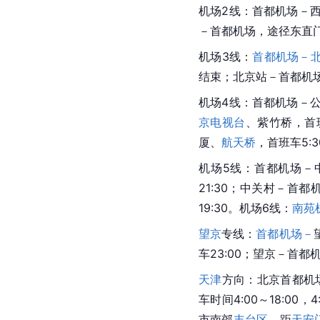
机场2线：首都机场－
－首都机场，途径东直门（
机场3线：
首都机场－
结束；
北京站－
首都机
机场4线：首都机场－
京电视台
、紫竹桥，首班
厦、
航天桥
，首班车5:3
机场5线：
首都机场－
21:30；中关村－
首都
19:30。机场6线：
南苑
望京
专线：
首都机场－
车23:00；
望京
－首都机
天津
方向：
北京首都机
车时间4:00～18:00
市
南郊
丰台区
，距
天安