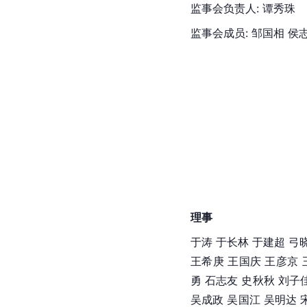
监事会
负责人: 谭秀珠
监事会成员: 
邹国相
 侯
理事
于涛 
于长林
 于建超 
弓
王希庚 
王国庆
 王彦京 
勇 石志友 史秋秋 刘子佳
吴成政 
吴国江
 吴明达 