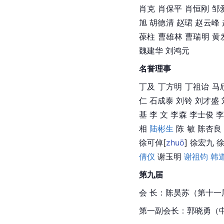
肖克
 肖保平 肖恒刚 
邹
旭
 胡德清 赵
珺
赵云峰
葆柱 曹雄林 曹瑞明 黄
魏建华
 刘鸿元
名誉理事
丁及 丁方明 丁祖诒 
马
仁 
石成泰
刘铃
 刘才盛 
基
 李 文 李森 李士俊 
相
陆彬生
 陈 敏 陈杏良
徐可
倬
[
zhuō
]
 徐宏九 
倩仪
 谢玉明 
谢祖钧
韩
第九届
会 长：陈昊苏（第十一
第一副会长：郭晓勇（