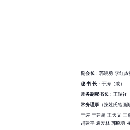
副会长
：郭晓勇 李红杰
秘 书 长
：于涛（兼）
常务副秘书长
：王瑞祥
常务理事
（按姓氏
笔画
于涛 
于建超
王天义
王
赵建平 
袁爱林
 郭晓勇 