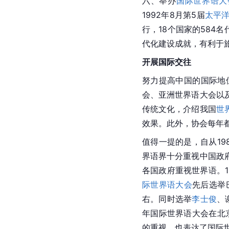
六、举办
国际世界语大
1992年8月第5届
太平
行，18个国家的584名
代化建设成就，有利于
开展国际交往
努力提高
中国
的国际地
会、亚洲世界语大会以
传统文化，介绍我国
世
效果。此外，协会每年
值得一提的是，自从19
界语
界十分重视中国政
各国政府重视世界语。1
际世界语大会
先后选举
右。同时选举
李士俊
、
年国际世界语大会在北
的重视，也表达了国际