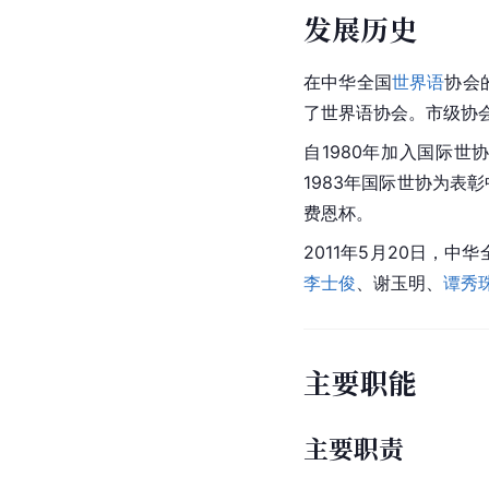
发展历史
在中华全国
世界语
协会
了世界语协会。市级协会
自1980年加入
国际世
1983年国际世协为表
费恩杯。
2011年5月20日，
李士俊
、谢玉明、
谭秀
主要职能
主要职责