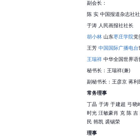
副会长：
陈 实 中国报道杂志社
于涛
人民画报社
社长
胡小林
 山东
枣庄学院
党
王芳 
中国国际广播电台
王瑞祥
 中华全国世界
秘书长：王瑞祥(兼)
副秘书长：
王彦京
 蒋利
常务理事
丁晶
于涛
 于建超 弓晓
时光 汪敏豪肖 克 陈 吉
民 
韩凯
 裘锡荣
理事