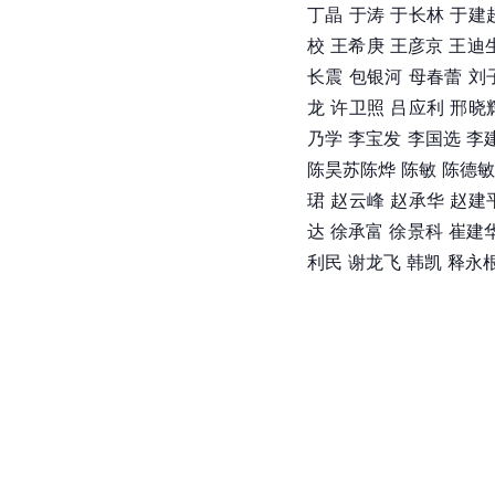
丁晶 于涛 于长林 于建
校 王希庚 王彦京 王迪
长震 包银河 母春蕾 刘
龙 
许卫照
吕应利
邢晓
乃学 
李宝发
李国选
李
陈昊苏
陈烨
 陈敏 陈德敏
珺 赵云峰 赵承华 赵建
达
 徐承富 徐景科 
崔建
利民 
谢龙飞
韩凯
 释永