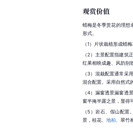
观赏价值
蜡梅
是冬季赏花的理想
形式。
（1）片状栽植形成
蜡梅
（2）主景配置指建筑
红果相映成趣、风韵别
（3）混栽配置通常采
混合配置。采用自然式
（4）漏窗透景漏窗透
窗半掩半露之景，显得
（5）岩石、假山配置
景，桂花、
地柏
、翠竹