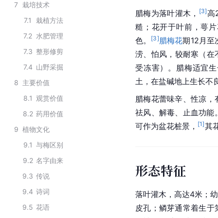
7
栽培技术
[
3
]
腊梅为落叶灌木，
高
7.1
栽植方法
糙；花开于叶前，萼片
7.2
水肥管理
[
3
]
色
。
腊梅花
期12月至
7.3
整形修剪
涝、怕风，较耐寒（在不
7.4
山野采掘
受冻害）。
腊梅
适宜生
土
，在
盐碱地
上生长不
8
主要价值
8.1
观赏价值
腊梅花蕾味辛、性凉，
祛风、解毒、止血功能
8.2
药用价值
[
1
]
可作为盆花桩景，
其
9
植物文化
9.1
与梅区别
9.2
名字由来
形态特征
9.3
传说
9.4
诗词
落叶灌木，高达4米；
9.5
花语
皮孔；鳞芽通常着生于