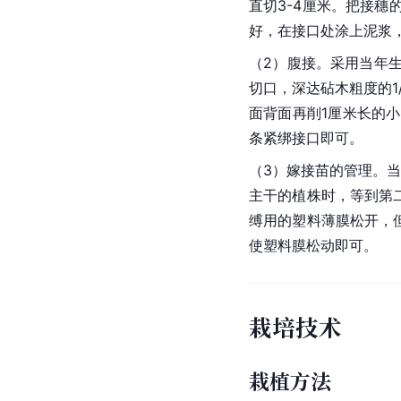
直切3-4厘米。把
接穗
好，在接口处涂上泥浆
（2）腹接。采用当年生
切口，深达砧木粗度的1
面背面再削1厘米长的
条紧绑接口即可。
（3）嫁接苗的管理。
主干的植株时，等到第
缚用的塑料薄膜松开，
使塑料膜松动即可。
栽培技术
栽植方法