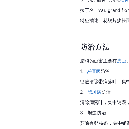
拉丁名：var. grandifloru
特征描述：花被片狭长
防治方法
腊梅
的虫害主要有
皮虫
1、
炭疽病
防治
彻底清除带病落叶，集中
2、
黑斑病
防治
清除病落叶，集中销毁，
3、
蚜虫
防治
剪除有卵枝条，集中销毁