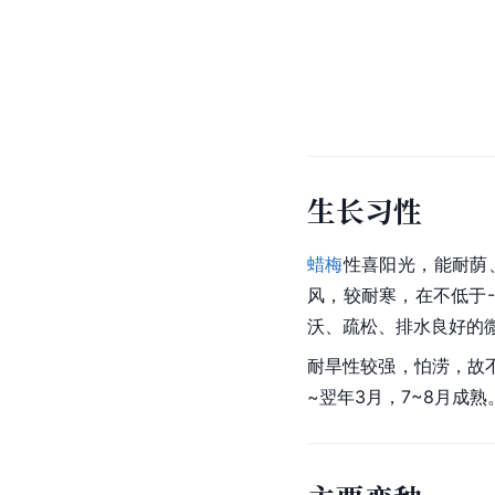
生长习性
蜡梅
性喜阳光，能耐荫
风，较耐寒，在不低于-
沃、疏松、排水良好的
耐旱性较强，怕涝，故
~翌年3月，7~8月成熟