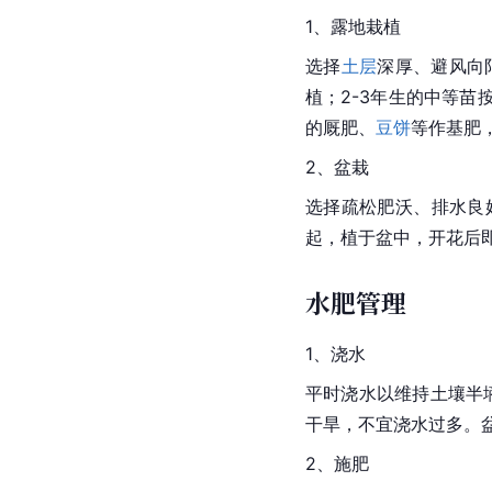
1、露地栽植
选择
土层
深厚、避风向
植；2-3年生的中等苗
的
厩肥
、
豆饼
等作基肥
2、盆栽
选择疏松肥沃、排水良
起，植于盆中，开花后
水肥管理
1、浇水
平时浇水以维持土壤半
干旱，不宜浇水过多。
2、施肥