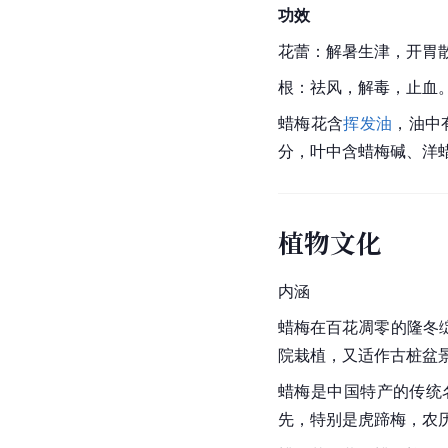
功效
花蕾：解暑生津，开胃
根：祛风，解毒，止血
蜡梅
花
含
挥发油
，油中
分，叶中含蜡梅碱、洋
植物文化
内涵
蜡梅
在百花凋零的隆冬
院栽植，又适作古桩盆
蜡梅是
中国
特产的传统
先，特别是虎蹄梅，农