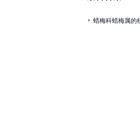
蜡梅科蜡梅属的