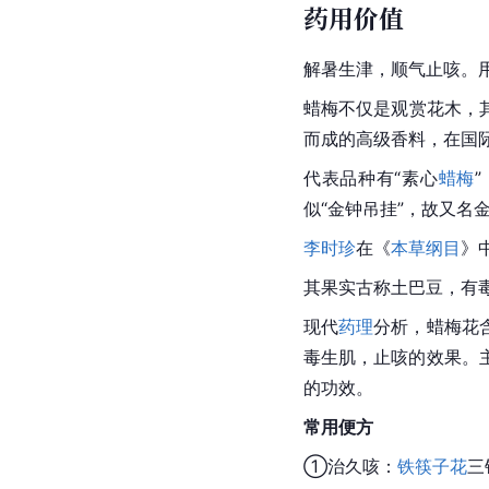
药用价值
解暑生津，顺气止咳。
蜡梅
不仅是观赏花木，
而成的高级香料，在国际
代表品种有“素心
蜡梅
似“金钟吊挂”，故又名
李时珍
在《
本草纲目
》
其果实古称土
巴豆
，有
现代
药理
分析，蜡梅花
毒生肌，止咳的效果。
的功效。
常用便方
①治久咳：
铁筷子花
三