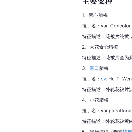
主要变种
1、
素心
腊梅
拉丁名：var. Concolor
特征描述：花被片纯黄
2、大花素心
蜡梅
特征描述：花被片全为
3、
罄口
腊梅
拉丁名：
cv.
 Hu-
Ti-
Wen
特征描述：外轮花被片
4、小花腊梅
拉丁名：var.parviflorus 
特征描述：外轮花被黄
5、狗牙
腊梅
（狗蝇
蜡梅