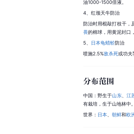
油1000-1500倍液。
4、红颈
天牛
防治
防治时用棍敲打枝干，
畏
的棉球，用黄泥封口
5、
日本龟蜡蚧
防治
喷施2.5%
敌杀死
或功夫乳
分布范围
中国
：野生于
山东
、
江
有栽培，生于山地林中
世界：
日本
、
朝鲜
和
欧