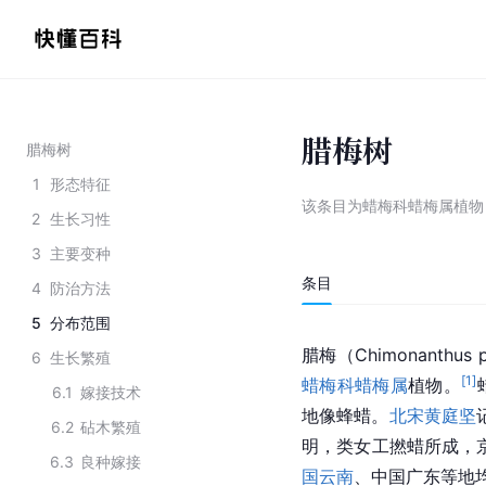
腊梅树
腊梅树
1
形态特征
该条目为
蜡梅科蜡梅属植物
2
生长习性
3
主要变种
条目
4
防治方法
5
分布范围
腊梅
（Chimonanthu
6
生长繁殖
[
1
]
蜡梅科
蜡梅属
植物。
6.1
嫁接技术
地像蜂蜡。
北宋
黄庭坚
6.2
砧木繁殖
明，类女工撚蜡所成，
6.3
良种嫁接
国云南
、中国广东等地