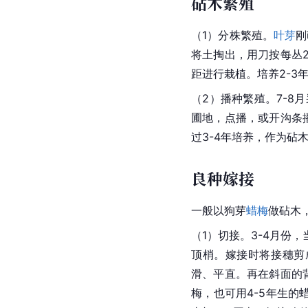
砧木繁殖
（1）分株繁殖。
叶芽
刚
将土掏出，用刀按每丛2
距进行栽植。培养2-3
（2）播种繁殖。7-8
圃地，点播，或开沟条播
过3-4年培养，作为砧
良种嫁接
一般以狗芽
蜡梅
做砧木
（1）切接。3-4月份，
顶梢。嫁接时将接穗剪成
滑、平直。再在斜面的背
梅
，也可用4-5年生