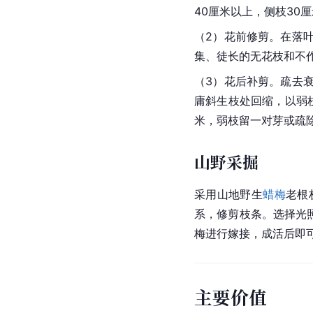
40厘米以上，侧枝3
（2）花前修剪。在落
集、徒长的无花枝和不
（3）花后补剪。疏去
庸斜生枝处回缩，以弱枝
米，弱枝留一对芽或疏
山野采掘
采用山地野生
蜡梅
老根
系，修剪枝条。选择光
梅进行
嫁接
，成活后即
主要价值