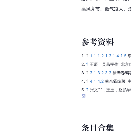
高风亮节、傲气凌人、
参
考
资
料
1.
1.1
1.2
1.3
1.4
1.5
2.
王辰，吴昌宇作.
北京
3.
3.1
3.2
3.3
徐晔春编
4.
4.1
4.2
林余霖编著.
5.
张文军，王玉，赵鹏华
条
目
合
集