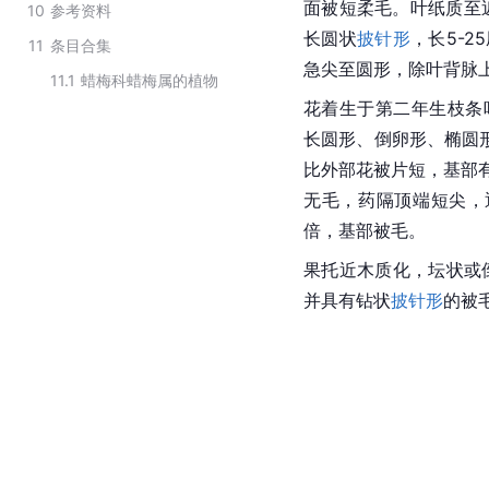
面被短柔毛。叶纸质至
10
参考资料
长圆状
披针形
，长5-
11
条目合集
急尖至圆形，除叶背脉
11.1
蜡梅科蜡梅属的植物
花着生于第二年生枝条
长圆形、倒卵形、椭圆形
比外部花被片短，基部
无毛，药隔顶端短尖，
倍，基部被毛。
果托近木质化，坛状或倒
并具有钻状
披针形
的被毛