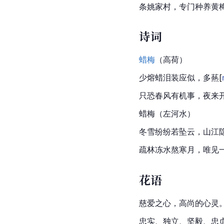
条姚家村，专门种养黄
诗词
蜡梅
（
高荷
）
少熔蜡泪装应似，多
爇
[
只恐春风有机事，夜来
蜡梅
（左河水）
冬雪纷纷若坠云，山江
疏林
冻水熬寒月，唯见
花语
慈爱之心，高尚的心灵
忠实、独立、坚毅、忠