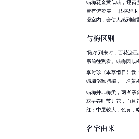
蜡梅花金黄似蜡，迎霜
曾有诗赞美：“枝横
碧玉
漫室内，会使人感到幽
与梅区别
“隆冬到来时，百花迹
寒前往观看。
蜡梅
因似
李时珍
《
本草纲目
》载
蜡梅
俗称
腊梅
，一名
黄
蜡梅
并非梅类，两者亲
或早春时节开花，而且
红；中层较大，色黄，
名字由来