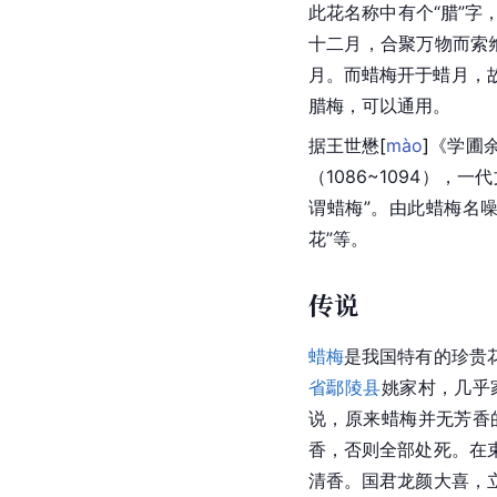
此花名称中有个“腊”字
十二月，合聚万物而索
月。而蜡梅开于蜡月，故
腊梅
，可以通用。
据王世
懋
[
mào
]
《学圃
（1086~1094），一
谓蜡梅”。由此
蜡梅
名
花”等。
传说
蜡梅
是我国特有的珍贵
省鄢陵县
姚家村
，几乎
说，原来
蜡梅
并无芳香
香，否则全部处死。在
清香。国君龙颜大喜，