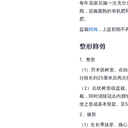
每年花谢后施一次充分腐
期，追施腐熟的有机肥
肥。
盆栽
蜡梅
，上盆初期不再
整形修剪
1、整形
（1）
乔木
状树形。在幼
分枝长到25厘米后再
（2）丛状树形或盆栽
截，同时清除冠丛内膛
使之形成基本
骨架
。至
2、修剪
（1）生长季抹芽、摘心