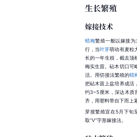
生长繁殖
嫁接技术
蜡梅
繁殖一般以嫁接为
行，当
叶芽
萌动有麦粒
长的一年生枝，截去顶
梅实生苗。砧木切口可
活。用切接法繁殖的
蜡
把砧木苗上盆培养成活
约3~5厘米，深达木
齐，用塑料带自下而上
芽接繁殖宜在5月下旬
取“V”
字形
嫁接法。