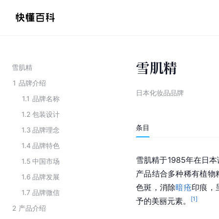
雪肌精
雪肌精
1
品牌介绍
日本化妆品品牌
1.1
品牌名称
1.2
包装设计
条目
1.3
品牌理念
1.4
品牌特色
雪肌精于1985年在日
1.5
中国市场
产品结合多种稀有植物
1.6
品牌发展
色斑，消除
暗疮
印痕，
1.7
品牌微信
[
1
]
予的美丽元素。
2
产品介绍