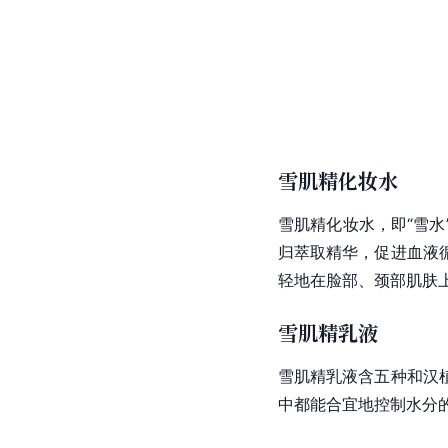
雪肌精化妆水
雪肌精化妆水，即“雪
归萃取精华，促进血液
轻地在脸部、颈部肌肤
雪肌精乳液
雪肌精乳液含五种和汉
中都能合宜地控制水分