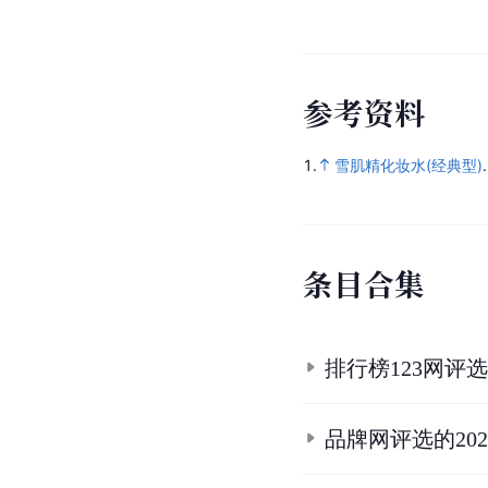
参
考
资
料
1.
雪肌精化妆水(经典型)
条
目
合
集
排行榜123网评选
品牌网评选的20