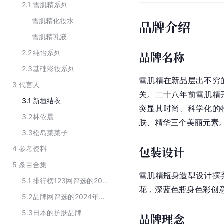
2.1
雪肌精系列
雪肌精化妆水
品牌介绍
雪肌精乳液
2.2
纯怡系列
品牌名称
2.3
基础彩妆系列
雪肌精在新品层出不穷
3
代言人
关。二十八年前雪肌精
3.1
新垣结衣
突显其时尚、科学化的
3.2
林依晨
肤、精华三个美丽元素
3.3
松岛菜菜子
包装设计
4
参考资料
5
条目合集
雪肌精瓶身造型设计摈
5.1
排行榜123网评选的2024年4月“撕拉面膜十大品牌”
花，深蓝色瓶身色彩创
5.2
品牌网评选的2024年乳液十大品牌
5.3
日本的护肤品牌
品牌理念