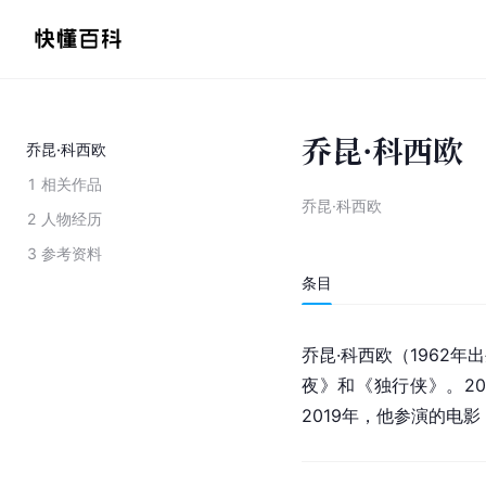
乔昆·科西欧
乔昆·科西欧
1
相关作品
乔昆·科西欧
2
人物经历
3
参考资料
条目
乔昆·科西欧（1962年
夜》和《
独行侠
》。2
2019年，他参演的电影