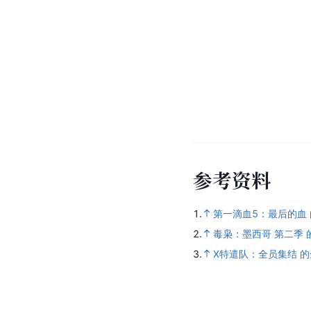
参
考
资
料
1.
第一滴血5：最后的血
2.
毒枭：墨西哥 第二季
3.
X特遣队：全员集结 