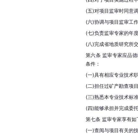
(五)对项目监审时同意
(六)协调与项目监审工
(七)负责监审专家的年度
(八)完成省地质研究所
第六条 监审专家应品
条件：
(一)具有相应专业技术职
(二)担任过矿产勘查项
(三)熟悉本专业技术标准
(四)能够承担并完成委
第七条 监审专家享有如
(一)查阅与项目有关的