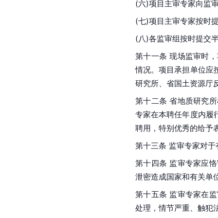
(六)项目主审专家向监
(七)项目主审专家按时
(八)各监审组按时提交
第十一条 现场监审时
情况。项目承担单位应
研究所、省国土资源厅
第十二条 省地质研究
专家在本聘任年度内履
聘用，特别优秀的给予
第十三条 监审专家对
第十四条 监审专家应
泄密造成国家和有关单
第十五条 监审专家在
处理，情节严重、触犯