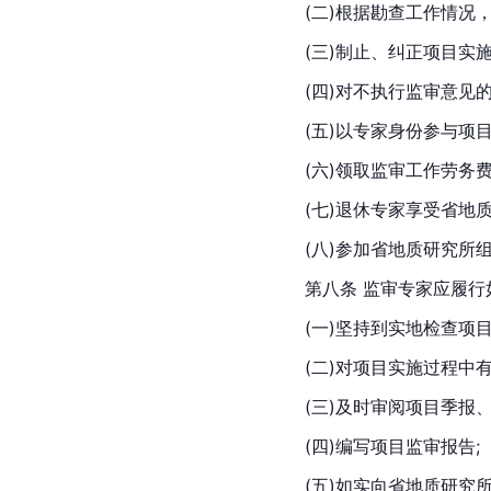
(二)根据勘查工作情况
(三)制止、纠正项目实
(四)对不执行监审意见
(五)以专家身份参与项
(六)领取监审工作
劳务
(七)退休专家享受省地
(八)参加省地质研究所
第八条 监审专家应履行
(一)坚持到实地检查项
(二)对项目实施过程中
(三)及时审阅项目季报
(四)编写项目监审报告;
(五)如实向省地质研究