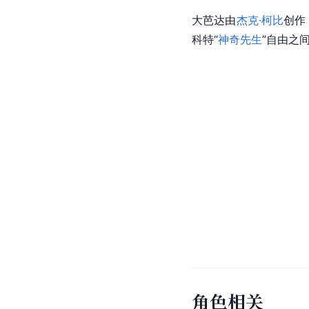
大芭达由
杰克·柯比
创作
科特“
神奇先生
”自由之
角色相关