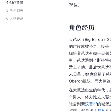
4
创作背景
75位。
5
角色相关
6
人物关系
角色经历
大芭达（Big Bard
的时候就被带走，接受
妮培养芭达有朝一日领
中，芭达遇到了斯科特
爱上了他。最后大芭达不
末日星，她也背叛了慈
Oberon组队。而大
在大芭达出生的年代，
个男人，体力比丈夫强
隐居到新
汉普郡
的城堡
打破，然后搬去
纽约
生