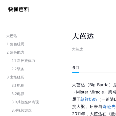
大芭达
大芭达
1
角色经历
大芭达
2
角色能力
2.1
新神族体力
条目
2.2
装备
3
出场经历
大芭达（Big Barda）
3.1
电视
（Mister Miracle
3.2
电影
属于
慈祥奶奶
（一追随D
3.3
其他媒体表现
挑大梁。后来与
奇迹先
3.4
视频游戏
2011年，大芭达在《