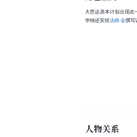
大芭达原本计划出现在
华纳还安排
汤姆·金
撰写
人
物
关
系