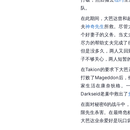
队。
在此期间，大芭达曾和超
夫
神奇先生
所救。尽管
个好妻子的义务。当丈
尽力的帮助丈夫完成了很
但是没多久，两人又回
子不够关心，两人短暂
在Takion的要求下大
打败了Mageddon
家生活在康奈狄格。
Darkseid老巢中救出了
在面对秘密6的战斗中
限先生杀害。在最终危
大芭达业余爱好是玩口