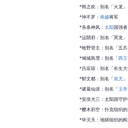
*韩之欢：别名「火龙
*坤不罗：
南越
将军
*东条神风：
太阳
国强者
*运阴邪：别名「冥龙
*牧野管主：别名「五
*倾城风雪：别名「
西王
*吕应琼：别名「长生
*郁文都：别名「
蚩尤
」
*诸葛仙涯：别名「
玉帝
*安倍犬三：太阳国守护
*樱木邪空：扑克组织的
*毕灭天：地狱组织的
阎