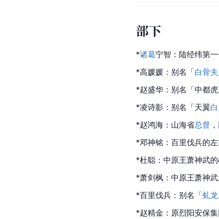
部下
*
诸葛
宁智：陆经纬第一
*高媛媛：别名「
白骨夫
*赵盛华：别名「中都
*凌诗影：别名「天翼
白
*赵鸿海：山海省
总督
，
*邓神铭：百里伐兵的左
*杜聪：中原王萧神武
*萧剑枫：中原王萧神武
*百里伐兵：别名「
虬龙
*赵精金：原烈阳安保