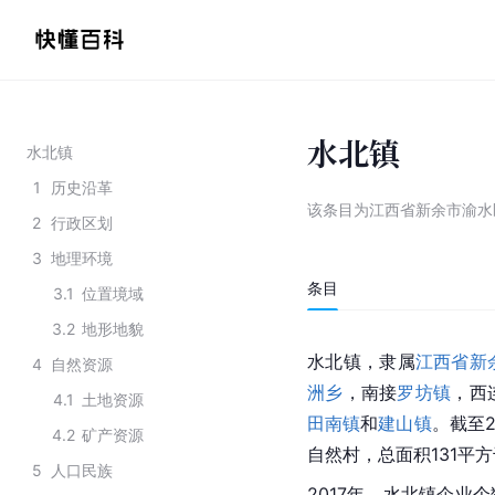
水北镇
水北镇
1
历史沿革
该条目为
江西省新余市渝水
2
行政区划
3
地理环境
条目
3.1
位置境域
3.2
地形地貌
水北镇，隶属
江西省
新
4
自然资源
洲乡
，南接
罗坊镇
，西
4.1
土地资源
田南镇
和
建山镇
。截至2
4.2
矿产资源
自然村，总面积131平方
5
人口民族
2017年，水北镇企业