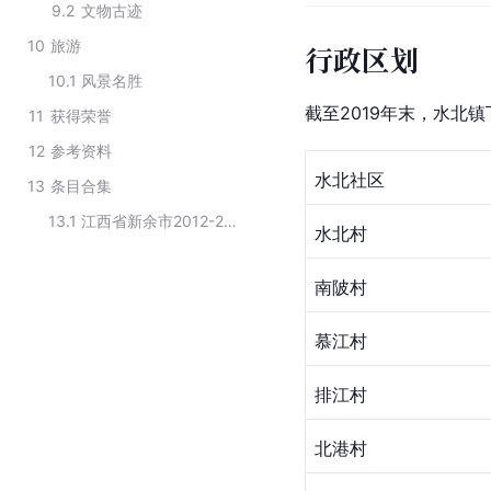
9.2
文物古迹
10
旅游
行政区划
10.1
风景名胜
截至2019年末，水北镇
11
获得荣誉
12
参考资料
水北社区
13
条目合集
13.1
江西省新余市2012-2013年国家级生态乡镇名单
水北村
南陂村
慕江村
排江村
北港村