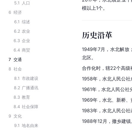
5.1
人口
模以上1个。
6
经济
6.1
综述
6.2
农业
历史沿革
6.3
企业
1949年7月，水北解
6.4
商贸
北区。
7
交通
合作化时，辖22个高级
8
社会
8.1
市政建设
1958年，水北人民公
8.2
广播通讯
1961年，水北人民公
8.3
教育
1969年，水北、新桥
8.4
社会保障
1983年，水北人民公
9
文化
1988年12月，撤乡建镇
9.1
地名由来