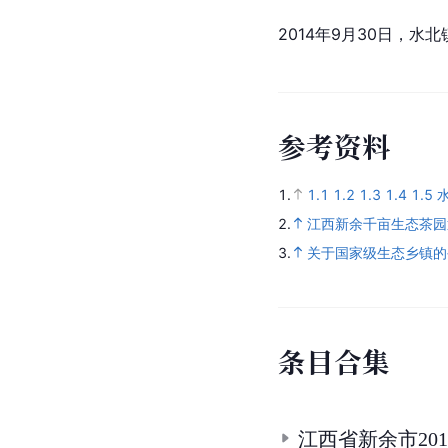
2014年9月30日，水北
参
考
资
料
1.
1.1
1.2
1.3
1.4
1.5
2.
江西新余千亩生态茶园
3.
关于国家级生态乡镇的
条
目
合
集
江西省新余市201