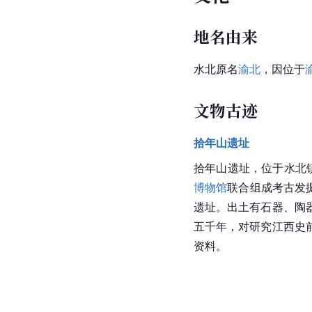
地名由来
水北
原名
渝北
，因位于
文物古迹
拾年山遗址
拾年山遗址
，位于水北镇
博物馆
联合组成考古发掘
遗址。出土有石器、陶
五千年，对研究
江西
史
资料。