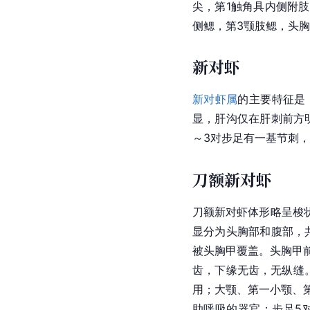
尖，第1
触角
具内侧
附肢
侧鳃，第3颚肢鳃，头
新对虾
新对虾属
的主要特征是
显，肝沟仅在肝刺前方
～3对步足有一基节刺，
刀额新对虾
刀额新对虾
体形略呈梭
显分为头胸部和腹部，共
被头胸甲覆盖。头胸甲
齿，下缘无齿，无纵缝
用；大颚、第一小颚、
助呼吸的器官；步足5