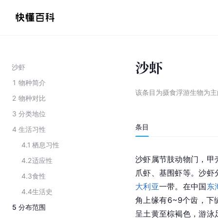
沙虾
沙虾
1
物种简介
该条目为
摄食浮游生物为主
2
物种对比
3
分类地位
条目
4
生活习性
4.1
栖息习性
沙虾属节肢动物门，甲
4.2
适应性
爪虾、基围虾等。沙虾
4.3
食性
大利亚
一带。在中国
东
4.4
生活史
角上缘有6~9个齿，
5
分布范围
呈土黄至棕褐色，游泳