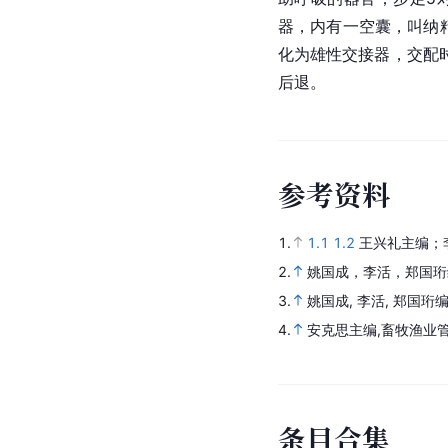
器，内有一空囊，叫纳
化为雄性交接器，交配
后退。
参
考
资
料
1.
1.1
1.2
王兴礼主编；
2.
姚国成，李活，郑国珩
3.
姚国成, 李活, 郑国珩
4.
安克思主编,畜牧渔业
条
目
合
集