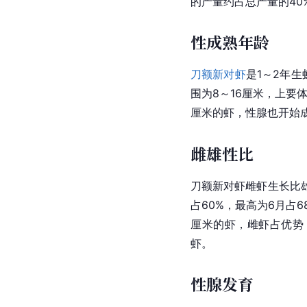
的产量约占总产量的4
性成熟年龄
刀额新对虾
是1～2年
围为8～16厘米，上要
厘米的虾，性腺也开始
雌雄性比
刀额新对虾雌虾生长比
占60%，最高为6月占
厘米的虾，雌虾占优势
虾。
性腺发育