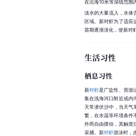
在沿海10米等深线范围
淡水的大量流入，水体含
区域。新对虾为了适应
苗期逐渐淡化，使新对
生活习性
栖息习性
新
对虾
是广盐性、营游
集在浅海
河口
附近或内
天常潜伏沙中，当天气
繁，在水温等环境条件
外而自由摆动，其触觉
采捕。新
对虾
游泳时，