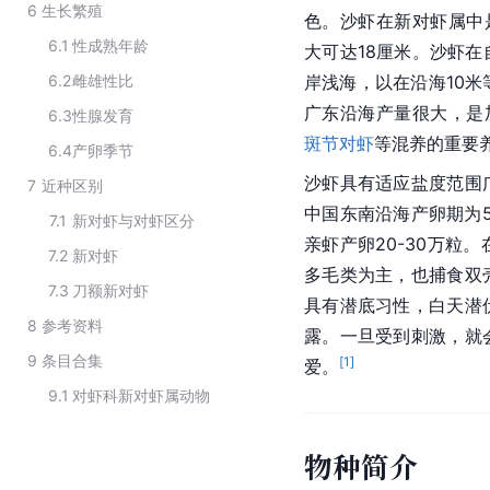
6
生长繁殖
色。沙虾在新对虾属中
6.1
性成熟年龄
大可达18厘米。沙虾
6.2
雌雄性比
岸浅海，以在沿海10
广东沿海产量很大，是加
6.3
性腺发育
斑节对虾
等混养的重要
6.4
产卵季节
沙虾具有适应盐度范围
7
近种区别
中国东南沿海产卵期为5
7.1
新对虾与对虾区分
亲虾产卵20-30万粒
7.2
新对虾
多毛类为主，也捕食双
7.3
刀额新对虾
具有潜底习性，白天潜
8
参考资料
露。一旦受到刺激，就
9
条目合集
[
1
]
爱。
9.1
对虾科新对虾属动物
物种简介