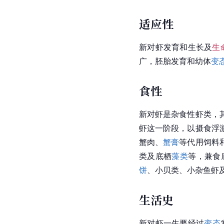
适应性
新对虾发育和生长及
生
广，胚胎发育和幼体
变
食性
新对虾是杂食性虾类，
虾这一阶段，以摄食浮
蟹肉、
蟹膏
等代用饲料
类及底栖
藻类
等，兼食
饼
、小贝类、小杂鱼虾
生活史
新
对虾
一生要经过
变态