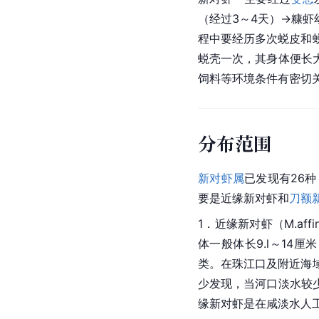
（经过3～4天）→
糠虾
程中要经历多次蜕皮和
蜕壳一次，其身体便长
饲料等环境条件有密切
分布范围
新对虾属
已发现有26
要是近缘新对虾和
刀额
1．近缘新对虾（M.affi
体一般体长9.l～14
类。在珠江口及附近海
少发现，当河口淡水较
缘新对虾是在咸淡水人