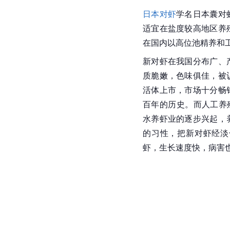
日本对虾
学名
日本囊对
适宜在盐度较高地区养
在国内以高位池精养和
新
对虾
在我国分布广、
质脆嫩，色味俱佳，被
活体上市，市场十分畅
百年的历史。而人工养殖
水养虾业的逐步兴起，
的习性，把新对虾经淡
虾，生长速度快，病害