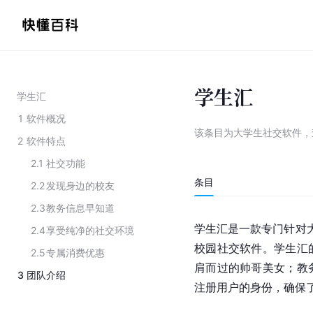
学生汇
学生汇
1
软件概况
该条目为
大学生社交软件
，
2
软件特点
2.1
社交功能
条目
2.2
发现身边的校友
2.3
教务信息早知道
学生汇是一款专门针对大
2.4
享受纯净的社交环境
校园
社交软件
。学生汇
2.5
专属消费优惠
肩而过的帅哥美女；教
3
团队介绍
注册用户的身份，确保