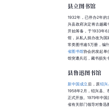
县立图书馆
1932年，已停办2年
兴县政府决定将古越藏书
开始筹备，于1933年
馆，从私人捐办改为国家
常类图书逾5万册，编刊
省图书馆
协会的发起单
馆突遭兵厄，藏书损失
县鲁迅图书馆
新中国成立
后，原
绍兴
1958年2月，绍兴县
正式开放。1979年中
省有关部门领导对鲁迅