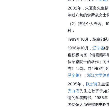
2002年，朱夏良先生捐
年过八旬的俞斯晟女士
（2）赠送个人专著。1
种；
1989年10月，绍籍部
1996年10月，
辽宁省
绍
也积极向图书馆捐赠科研
位绍籍院士的著作；向
志》15部。自1993
琴全集
》；
浙江大学
终
2005年，
赵之谦
先生侄
齐白石
先生之孙
齐子如
情的学者赠书。1986年
国使馆人员寄赠图书馆