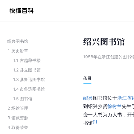
绍兴图书馆
绍兴图书馆
1
历史沿革
1958年在浙江创建的图书
1.1
古越藏书楼
1.2
县立图书馆
条目
1.3
县鲁迅图书馆
1.4
市鲁迅图书馆
绍兴
图书馆位于
浙江省
1.5
图书馆
到绍兴乡贤
徐树兰
先生
2
场馆管理
变一人书为万人书，开
3
馆藏资源
[
1
]
书馆
4
取得荣誉