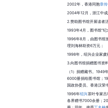
2002年，香港同胞
章传
2004年12月，浙江
2.赞助图书馆开展读者
1993年4月，图书馆“
1996年8月，由图书
理刘海林助资6万元；
1998年，
绍兴
企业家虞
3.向图书馆捐赠图书资
（1）捐赠藏书。194
6000册捐给图书馆；1
国政协委员、香港汉荣
1996年
绍兴
茶叶专家吕
各界赠书7000余册；2
册；同年，接受
丁名楠