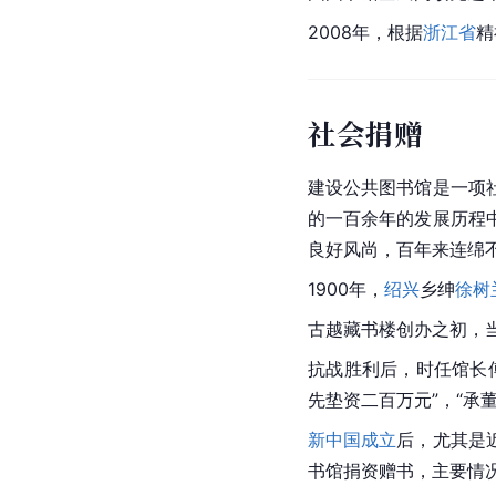
2008年，根据
浙江省
精
社会捐赠
建设公共图书馆是一项
的一百余年的发展历程
良好风尚，百年来连绵
1900年，
绍兴
乡绅
徐树
古越藏书楼创办之初，
抗战胜利后，时任馆长
先垫资二百万元”，“承
新中国成立
后，尤其是
书馆捐资赠书，主要情