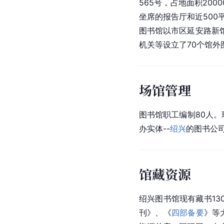
565号，占地面积200
坐席的报告厅和近500
图书馆以市区延安路新
机关等设立了70个馆外
场馆管理
图书馆职工编制80人。
办实体--
绍兴
的图书公
馆藏资源
绍兴图书馆现有藏书13
刊》、《
四部备要
》等