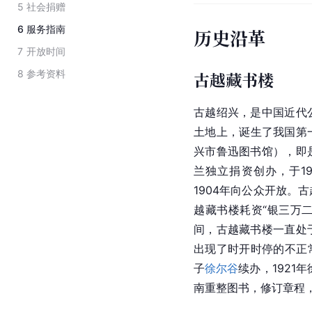
5
社会捐赠
6
服务指南
历史沿革
7
开放时间
8
参考资料
古越藏书楼
古越绍兴，是中国近代
土地上，诞生了我国第
兴市
鲁迅图书馆），即
兰独立捐资创办，于190
1904年向公众开放。
越藏书楼耗资“银三万二
间，古越藏书楼一直处
出现了时开时停的不正常
子
徐尔谷
续办，1921
南重整图书，修订章程，