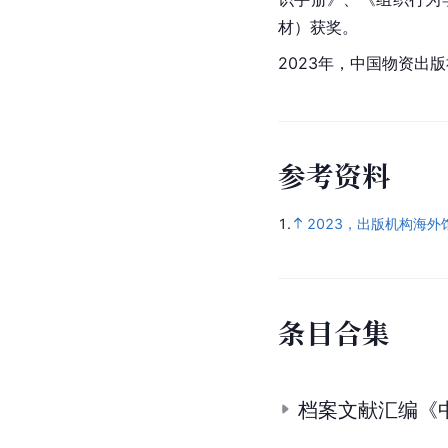
材）获奖。
2023年，中国物资出
参
考
资
料
1.
2023，出版机构海
条
目
合
集
档案文献汇编《