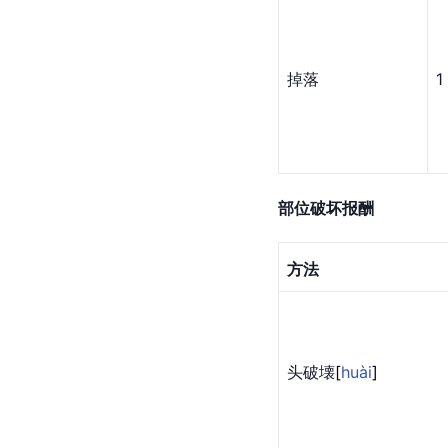
掉落
1
部位破坏报酬
方法
头破
壊
[
huài
]