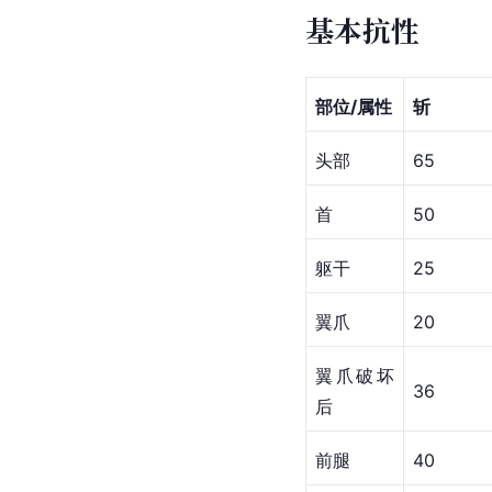
基本抗性
部位/属性
斩
头部
65
首
50
躯干
25
翼爪
20
翼爪破坏
36
后
前腿
40