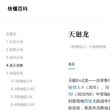
天廻龙
天廻龙
1
生态介绍
《怪物猎人》中虚构怪物
2
剧情介绍
3
招式介绍
条目
4
战斗攻略
5
登场任务
天
廻
[
huí
]
龙——沙库鲁
5.1
怪物猎人4
物猎人4
（3DS）、
怪
5.2
怪物猎人4G
XX
（3DS/NS）中登
5.3
怪物猎人X
封面怪物
黑蚀龙
的成年
5.4
怪物猎人XX
轮光轮，将其作为降临