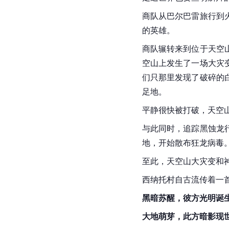
商队从巴尔巴雷旅行到
的英雄。
商队辗转来到位于天空
空山上发生了一场大灾
们只那里发现了破碎的
足地。
平静很快被打破，天空
与此同时，追踪
黑蚀龙
地，开始散布狂龙病毒
至此，天空山大灾变和
西纳托村自古流传着一
黑暗苏醒，彼方光明诞
大地萌芽，此方暗影现