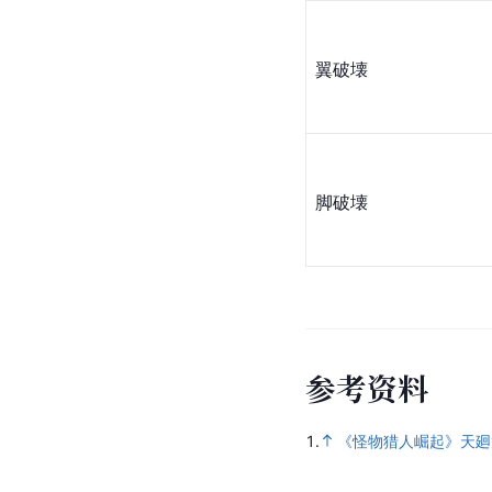
翼破壊
脚破壊
参
考
资
料
1.
《怪物猎人崛起》天廻