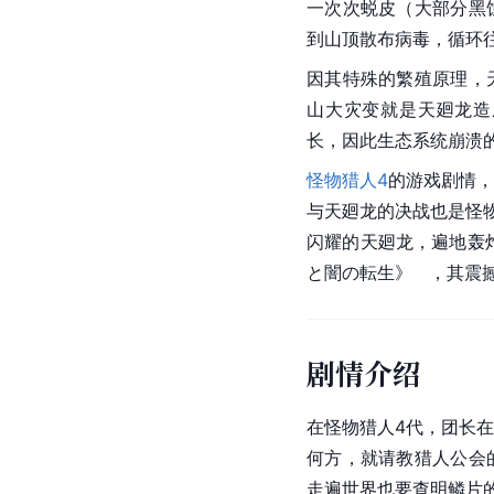
一次次蜕皮（大部分黑
到山顶散布病毒，循环
因其特殊的繁殖原理，
山大灾变就是天廻龙造
长，因此生态系统崩溃
怪物猎人4
的游戏剧情，
与天廻龙的决战也是怪
闪耀的天廻龙，遍地轰
と闇の転生》   ，其
剧情介绍
在怪物猎人4代，团长
何方，就请教猎人公会
走遍世界也要查明鳞片