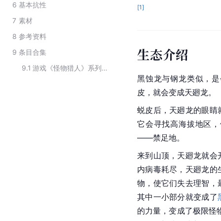
6
基本抗性
[
1
]
7
素材
8
参考资料
生态介绍
9
条目合集
9.1
游戏《怪物猎人》系列中古龙种的怪物
黑蚀龙与
钢龙
类似，是
皮，就会变成天廻龙。
蜕皮后，天廻龙的眼睛
它会寻找高海拔地区，
——禁足地。
来到山顶，天廻龙就会
内病毒耗尽，天廻龙的
物，使它们失去理智，
其中一小部分就变成了
的力量，变成了极限怪