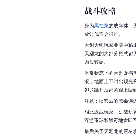
战斗攻略
身为
黑蚀龙
的成年体，
成讨伐不会很难。
大剑大锤玩家要集中输
天廻龙的大部分招式都
肉质较硬。
平常状态下的天廻龙与
滚，地面上不时出现光
廻龙跳开后赶紧跟上回
注意：愤怒后的黑毒连
相比近战玩家，远战玩
浮游毒球和黑毒地雷即
最后关于天廻龙的素材